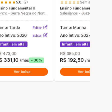
5.0
(2)
Sem avaliações
sino Fundamental II
Ensino Fundamental II
ntro - Serra Negra do Norte
Salesianos - Juazeiro do Norte
RN
- CE
urno:
Tarde
Turno:
Manhã
Editar
Editar
o letivo:
2026
Ano letivo:
2027
Editar
Editar
nfantil em alta!
Infantil em alta!
$ 473,00
R$ 385,00
$ 331,10
R$ 192,50
/mês
/mês
- 30%
- 50%
Ver bolsa
Ver bolsa