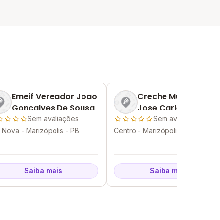
Emeif Vereador Joao
Creche Municipal
Goncalves De Sousa
Jose Carleuson
Braga
Sem avaliações
Sem avaliações
a Nova - Marizópolis - PB
Centro - Marizópolis - PB
Saiba mais
Saiba mais