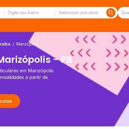
raíba
/
Marizópolis
arizópolis - PB
ticulares em Marizópolis.
salidades a partir de
colas