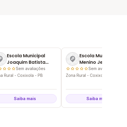
Escola Municipal
Escola Municipal
Joaquim Batista
Menino Jesus De
Ramos
Praga
Sem avaliações
Sem avaliações
a Rural - Coxixola - PB
Zona Rural - Coxixola - PB
Saiba mais
Saiba mais