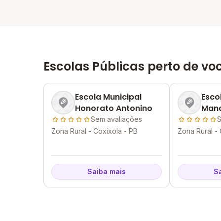
Escolas Públicas perto de vo
Escola Municipal
Esco
Honorato Antonino
Mano
Albu
Sem avaliações
S
Zona Rural - Coxixola - PB
Zona Rural - 
Saiba mais
S