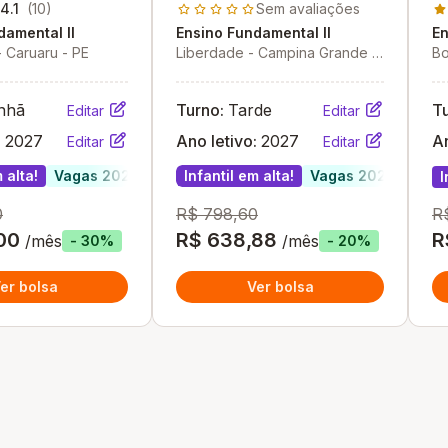
4.1
(10)
Sem avaliações
damental II
Ensino Fundamental II
En
 - Caruaru - PE
Liberdade - Campina Grande -
Bo
PB
- 
nhã
Turno:
Tarde
T
Editar
Editar
:
2027
Ano letivo:
2027
An
Editar
Editar
 alta!
Vagas 2027
Infantil em alta!
Vagas 2027
I
0
R$ 798,60
R
00
R$ 638,88
R
/mês
/mês
- 30%
- 20%
er bolsa
Ver bolsa