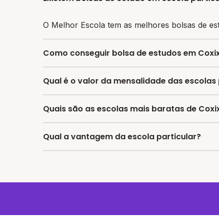
O Melhor Escola tem as melhores bolsas de es
Como conseguir bolsa de estudos em Coxi
O programa de bolsa do Melhor Escola disponib
Qual é o valor da mensalidade das escolas 
responsáveis devem escolher a escola mais ade
A média da mensalidade em Coxixola é de R$ 1.
Quais são as escolas mais baratas de Coxi
As escolas com mensalidades mais baratas de 
Qual a vantagem da escola particular?
A vantagem de estudar em uma escola particula
avançados, proporcionando um ambiente propíc