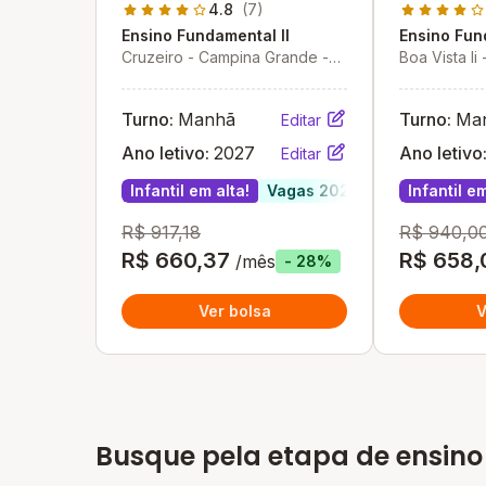
4.8
(7)
Ensino Fundamental II
Ensino Fun
Cruzeiro - Campina Grande -
Boa Vista Ii
PB
Turno:
Manhã
Turno:
Ma
Editar
Ano letivo:
2027
Ano letivo
Editar
Infantil em alta!
Vagas 2027
Infantil em
R$ 917,18
R$ 940,0
R$ 660,37
R$ 658,
/mês
- 28%
Ver bolsa
V
Busque pela etapa de ensino