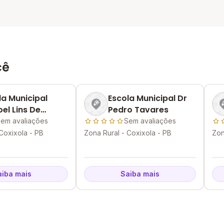
cê
la Municipal
Escola Municipal Dr
el Lins De
Pedro Tavares
querque
em avaliações
Sem avaliações
Coxixola - PB
Zona Rural - Coxixola - PB
Zon
aiba mais
Saiba mais