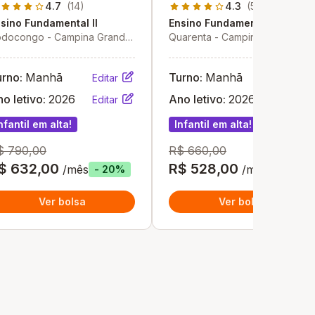
Carmela Veloso
4.7
(14)
4.3
(50)
sino Fundamental II
Ensino Fundamental II
docongo - Campina Grande
Quarenta - Campina Grande -
PB
PB
urno:
Manhã
Turno:
Manhã
Editar
Editar
o letivo:
2026
Ano letivo:
2026
Editar
Editar
nfantil em alta!
Infantil em alta!
$ 790,00
R$ 660,00
$ 632,00
R$ 528,00
/mês
/mês
- 20%
- 20%
Ver bolsa
Ver bolsa