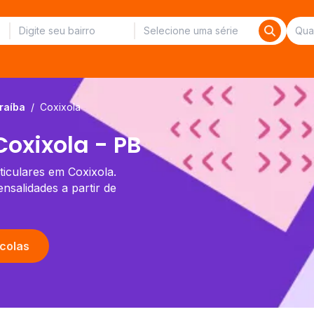
raíba
/
Coxixola
oxixola - PB
ticulares em Coxixola.
salidades a partir de
colas