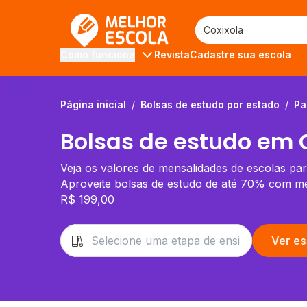
Melhor Escola
Revista
Cadastre sua escola
Como funciona
Página inicial
/
Bolsas de estudo por estado
/
Pa
Bolsas de estudo em C
Veja os valores de mensalidades de escolas par
Aproveite bolsas de estudo de até 70% com men
R$ 199,00
Ver es