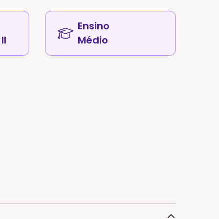
Ensino
II
Médio