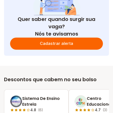
Quer saber quando surgir sua
vaga?
Nós te avisamos
Cadastrar alerta
Descontos que cabem no seu bolso
Sistema De Ensino
Centro
Estrela
Educacional
Moleque
4.8
(6)
4.7
(3)