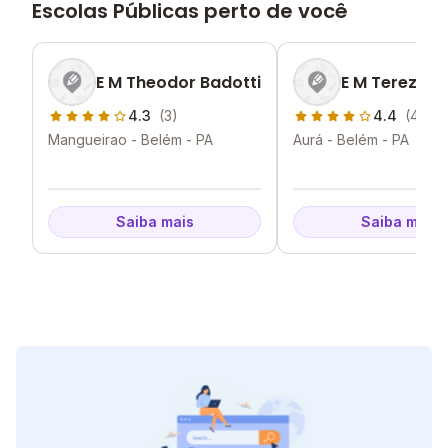
Escolas Públicas perto de você
E M Theodor Badotti
E M Terezinh
4.3
(3)
4.4
(4)
Mangueirao - Belém - PA
Aurá - Belém - PA
Saiba mais
Saiba mais