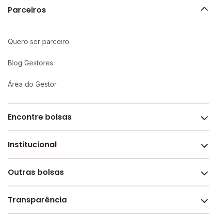
Parceiros
Quero ser parceiro
Blog Gestores
Área do Gestor
Encontre bolsas
Institucional
Melhores escolas de São Paulo
Escolas por cidade e bairro
Outras bolsas
Sobre o Melhor Escola
Bolsas de estudo em escolas
Revista Melhor Escola
Transparência
Faculdades e universidades