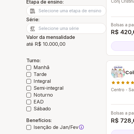
Conj Cristi
Etapa de ensino:
Série:
Bolsas a par
R$ 420,
Valor da mensalidade
até R$ 10.000,00
Turno:
Manhã
Col
Tarde
Integral
Semi-integral
Centro - Sa
Noturno
EAD
Sábado
Bolsas a par
R$ 728,
Benefícios:
Isenção de Jan/Fev