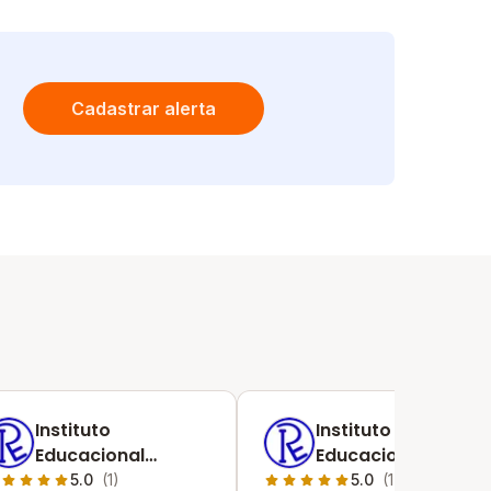
Cadastrar alerta
Instituto
Instituto
Educacional
Educacional
Racional
Racional
5.0
(1)
5.0
(1)