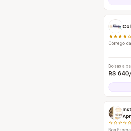
Col
Córrego das
MG
Bolsas a par
R$ 640
Ins
Apr
Boa Esperan