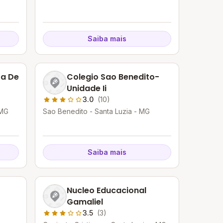
Saiba mais
ra De
Colegio Sao Benedito-
Unidade Ii
3.0
(10)
 MG
Sao Benedito - Santa Luzia - MG
Saiba mais
Nucleo Educacional
Gamaliel
3.5
(3)