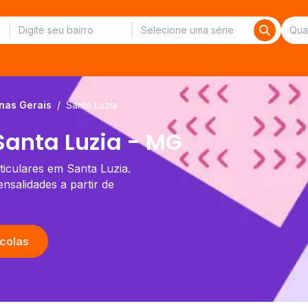
nas Gerais
/
Santa Luzia
Santa Luzia - MG
ticulares em Santa Luzia.
salidades a partir de
colas