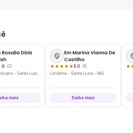
cê
 Rosalia Diniz
Em Marina Vianna De
ish
Castilho
.9
(2)
5.0
(1)
ericano - Santa Luzia
Londrina - Santa Luzia - MG
aiba mais
Saiba mais