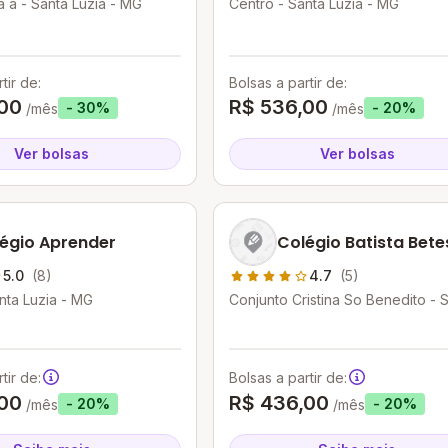
na a - Santa Luzia - MG
Centro - Santa Luzia - MG
tir de:
Bolsas a partir de:
00
R$ 536,00
- 30%
- 20%
/mês
/mês
Ver bolsas
Ver bolsas
égio Aprender
Colégio Batista Bet
5.0
(8)
4.7
(5)
nta Luzia - MG
Conjunto Cristina So Benedito - 
Luzia - MG
tir de:
Bolsas a partir de:
00
R$ 436,00
- 20%
- 20%
/mês
/mês