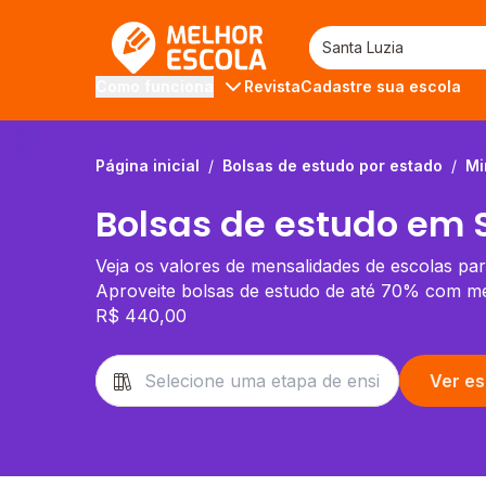
Melhor Escola
Revista
Cadastre sua escola
Como funciona
Página inicial
/
Bolsas de estudo por estado
/
Mi
Bolsas de estudo em 
Veja os valores de mensalidades de escolas par
Aproveite bolsas de estudo de até 70% com men
R$ 440,00
Ver es