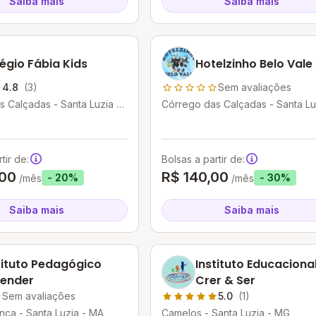
Saiba mais
Saiba mais
égio Fábia Kids
Hotelzinho Belo Vale
4.8
(3)
Sem avaliações
 Calçadas - Santa Luzia -
Córrego das Calçadas - Santa Lu
MG
tir de:
Bolsas a partir de:
,00
R$ 140,00
- 20%
- 30%
/mês
/mês
Saiba mais
Saiba mais
tituto Pedagógico
Instituto Educaciona
ender
Crer & Ser
Sem avaliações
5.0
(1)
ça - Santa Luzia - MA
Camelos - Santa Luzia - MG