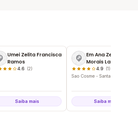
Umei Zelita Francisca
Em Ana Zelia De
Ramos
Morais Lara
4.6
(2)
4.9
(1)
Sao Cosme - Santa Luzia - MG
Saiba mais
Saiba mais