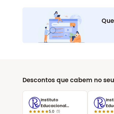
Que
Descontos que cabem no seu
Instituto
Inst
Educacional
Edu
Racional
Rac
5.0
(1)