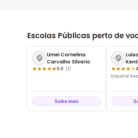
Escolas Públicas perto de vo
Umei Cornelina
Luisa
Carvalho Silverio
Kent
5.0
(2)
4
Industrial Am
- MG
Saiba mais
S