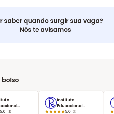
r saber quando surgir sua vaga?
Nós te avisamos
 bolso
ituto
Instituto
cacional
Educacional
ional
Racional
5.0
(1)
5.0
(1)