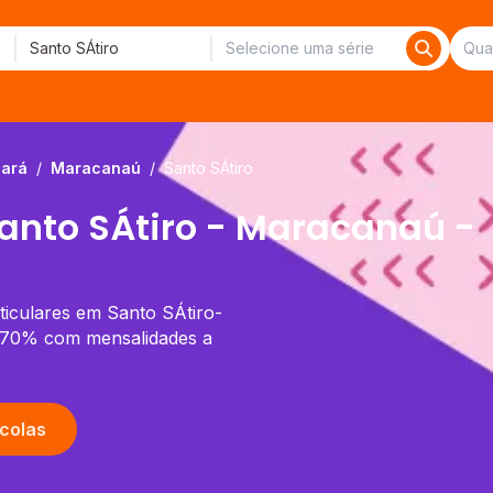
ará
/
Maracanaú
/
Santo SÁtiro
Santo SÁtiro - Maracanaú -
ticulares em Santo SÁtiro-
é 70% com mensalidades a
colas