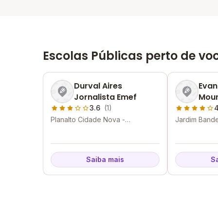
Escolas Públicas perto de vo
Durval Aires
Evan
Jornalista Emef
Mour
3.6
(1)
4
Planalto Cidade Nova -
Jardim Bande
Maracanaú - CE
- CE
Saiba mais
S