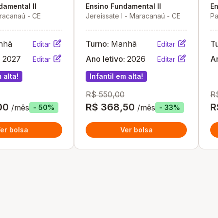
damental II
Ensino Fundamental II
En
racanaú - CE
Jereissate I - Maracanaú - CE
Pa
Ma
nhã
Turno:
Manhã
T
Editar
Editar
:
2027
Ano letivo:
2026
An
Editar
Editar
 alta!
Infantil em alta!
R$ 550,00
R
00
R$ 368,50
R
/mês
/mês
- 50%
- 33%
er bolsa
Ver bolsa