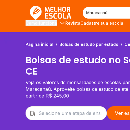
Melhor Escola
Revista
Cadastre sua escola
Como funciona
Página inicial
/
Bolsas de estudo por estado
/
Ce
Bolsas de estudo no 
CE
Veja os valores de mensalidades de escolas par
Maracanaú. Aproveite bolsas de estudo de at
partir de R$ 245,00
Ver es