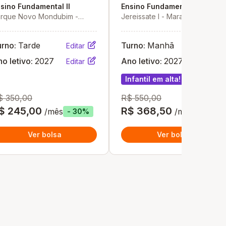
sino Fundamental II
Ensino Fundamental II
rque Novo Mondubim -
Jereissate I - Maracanaú - CE
racanaú - CE
urno:
Tarde
Turno:
Manhã
Editar
Editar
o letivo:
2027
Ano letivo:
2027
Editar
Editar
Infantil em alta!
$ 350,00
R$ 550,00
$ 245,00
R$ 368,50
/mês
/mês
- 30%
- 33%
Ver bolsa
Ver bolsa