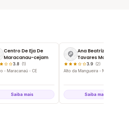
Centro De Eja De
Ana Beatriz Macedo
Maracanau-cejam
Tavares Marques
Estudante Emef
3.8
(1)
3.9
(2)
ro - Maracanaú - CE
Alto da Mangueira - Maracanaú -
CE
Saiba mais
Saiba mais