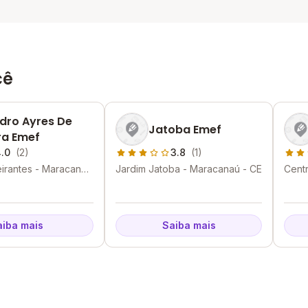
cê
dro Ayres De
Jatoba Emef
a Emef
.0
(2)
3.8
(1)
irantes - Maracanaú
Jardim Jatoba - Maracanaú - CE
Cent
aiba mais
Saiba mais