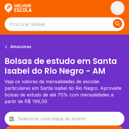
Melhor Escola
Amazonas
Bolsas de estudo em Santa
Isabel do Rio Negro - AM
Veja os valores de mensalidades de escolas
particulares em Santa Isabel do Rio Negro. Aproveite
bolsas de estudo de até 70% com mensalidades a
partir de R$ 199,00