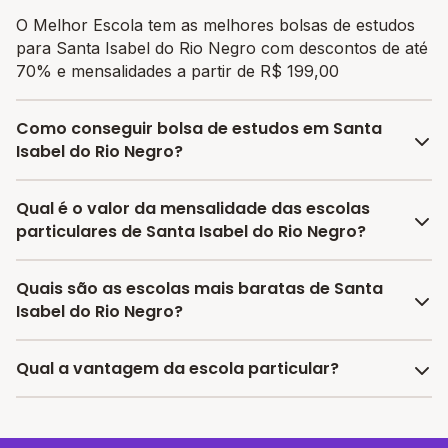
O Melhor Escola tem as melhores bolsas de estudos
para Santa Isabel do Rio Negro com descontos de até
70% e mensalidades a partir de R$ 199,00
Como conseguir bolsa de estudos em Santa
Isabel do Rio Negro?
O programa de bolsa do Melhor Escola disponibiliza
Qual é o valor da mensalidade das escolas
vagas com até 80% de desconto nas mensalidades.
particulares de Santa Isabel do Rio Negro?
Para garantir a bolsa de estudo, os responsáveis
devem escolher a escola mais adequada e pagar a
A média da mensalidade em Santa Isabel do Rio Negro
Quais são as escolas mais baratas de Santa
pré-matrícula no site.
é de R$ 1.599,00 reais, sendo a mensalidade mais
Isabel do Rio Negro?
barata R$ 199,00 e a mensalidade mais cara
R$ 2.999,00.
As escolas com mensalidades mais baratas de Santa
Qual a vantagem da escola particular?
Isabel do Rio Negro oferecem vagas a partir de
R$ 199,00,
confira a lista aqui.
A vantagem de estudar em uma escola particular está
associada a turmas menores, infraestrutura mais