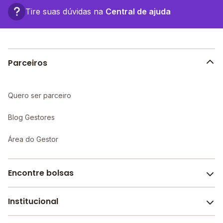
completa e recursos educacionais mais avançados,
Tire suas dúvidas na
Central de ajuda
proporcionando um ambiente propício ao
aprendizado individualizado e maior atenção aos
alunos.
Parceiros
Quero ser parceiro
Blog Gestores
Área do Gestor
Encontre bolsas
Institucional
Melhores escolas de São Paulo