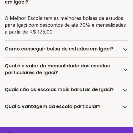
em Igaci?
O Melhor Escola tem as melhores bolsas de estudos
para Igaci com descontos de até 70% e mensalidades
a partir de R$ 175,00
Como conseguir bolsa de estudos em Igaci?
O programa de bolsa do Melhor Escola disponibiliza
Qual é o valor da mensalidade das escolas
vagas com até 80% de desconto nas mensalidades.
particulares de Igaci?
Para garantir a bolsa de estudo, os responsáveis
devem escolher a escola mais adequada e pagar a
A média da mensalidade em Igaci é de R$ 175,00 reais,
Quais são as escolas mais baratas de Igaci?
pré-matrícula no site.
sendo a mensalidade mais barata R$ 175,00 e a
mensalidade mais cara R$ 175,00.
As escolas com mensalidades mais baratas de Igaci
Qual a vantagem da escola particular?
oferecem vagas a partir de R$ 175,00,
confira a lista
aqui.
A vantagem de estudar em uma escola particular está
associada a turmas menores, infraestrutura mais