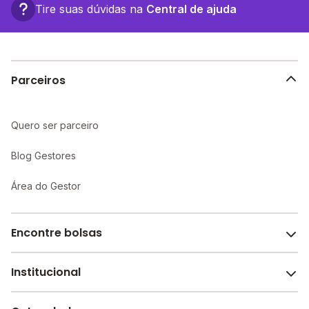
completa e recursos educacionais mais avançados,
Tire suas dúvidas na
Central de ajuda
proporcionando um ambiente propício ao
aprendizado individualizado e maior atenção aos
alunos.
Parceiros
Quero ser parceiro
Blog Gestores
Área do Gestor
Encontre bolsas
Institucional
Melhores escolas de São Paulo
Escolas por cidade e bairro