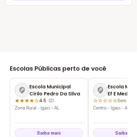
Escolas Públicas perto de você
Escola Municipal
Escola Muni
Cirilo Pedro Da Silva
Ef E Medio P
Farias Torr
4.5
(2)
Sem aval
Zona Rural - Igaci - AL
Centro - Igaci - AL
Saiba mais
Saiba mai