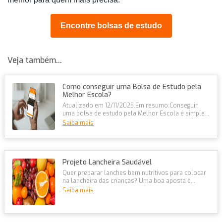
Encontre bolsas de estudo
Veja também...
Como conseguir uma Bolsa de Estudo pela
Melhor Escola?
Atualizado em 12/11/2025.Em resumo:Conseguir
uma bolsa de estudo pela Melhor Escola é simples
e 100% online, com descontos de...
Saiba mais
Projeto Lancheira Saudável
Quer preparar lanches bem nutritivos para colocar
na lancheira das crianças? Uma boa aposta é
a&nbsp;batata-doce, que é rica...
Saiba mais