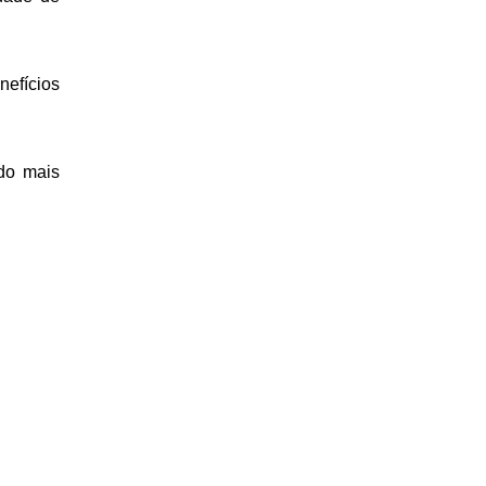
efícios 
do mais 