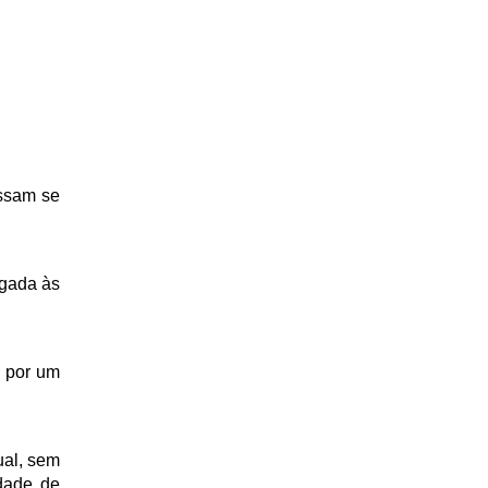
ssam se 
gada às 
 por um 
al, sem 
dade de 