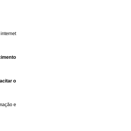
nternet 
imento 
citar o 
mação e 