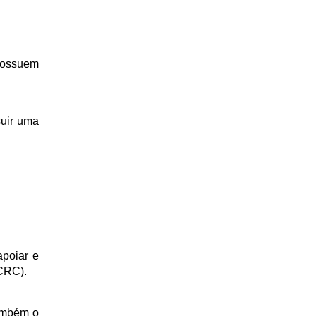
possuem 
uir uma 
poiar e 
(CRC).
ambém o 