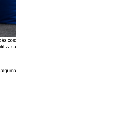
ásicos: 
lizar a 
 alguma 