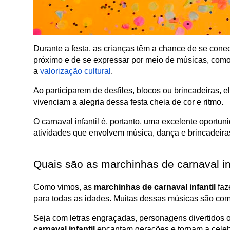
Durante a festa, as crianças têm a chance de se conect
próximo e de se expressar por meio de músicas, como
a 
valorização cultural
. 
Ao participarem de desfiles, blocos ou brincadeiras,
vivenciam a alegria dessa festa cheia de cor e ritmo.
O carnaval infantil é, portanto, uma excelente oportun
atividades que envolvem música, dança e brincadeira
Quais são as marchinhas de carnaval in
Como vimos, as 
marchinhas de carnaval infantil 
faz
para todas as idades. Muitas dessas músicas são comp
Seja com letras engraçadas, personagens divertidos o
carnaval infantil 
encantam gerações e tornam a celeb