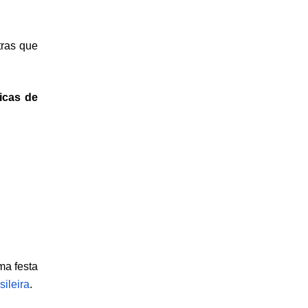
ras que 
cas de 
a festa 
sileira
. 