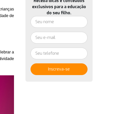
Receba dicas e conteúdos
exclusivos para a educação
rianças 
do seu filho.
, se fantasiar de personagens divertidos, e além disso, aproveitar a diversidade de 
lebrar a 
ividade 
Inscreva-se