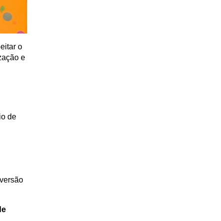
itar o 
zação e 
o de 
versão 
e 