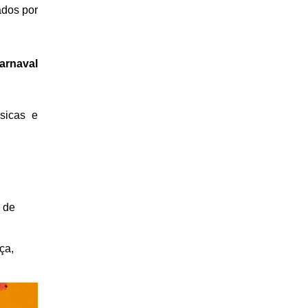
dos por 
rnaval 
icas e 
 de 
a, 