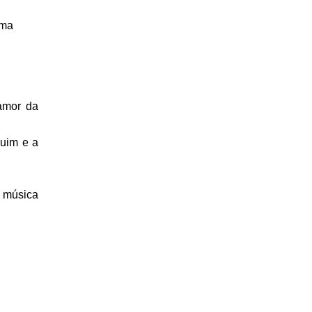
ma 
amor da 
uim e a 
 música 