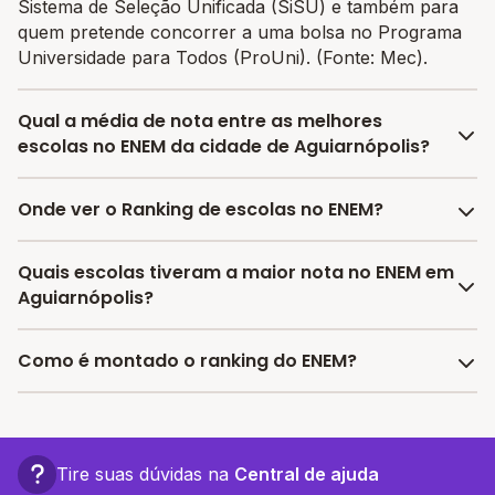
Sistema de Seleção Unificada (SiSU) e também para
quem pretende concorrer a uma bolsa no Programa
Universidade para Todos (ProUni). (Fonte: Mec).
Qual a média de nota entre as melhores
escolas no ENEM da cidade de Aguiarnópolis?
A média de nota no ENEM entre as melhores escolas
Onde ver o Ranking de escolas no ENEM?
da cidade de Aguiarnópolis é 484.04, sendo que a
mesma média de nota no estado de Tocantins é
No Melhor Escola você encontra o último ranking
Quais escolas tiveram a maior nota no ENEM em
560.73 e no Brasil é 606.37.
divulgado pelo INEP das escolas por nota no ENEM e
Aguiarnópolis?
encontrar as melhores escolas com bolsas de
estudos.
As escolas com as maiores notas no ENEM em
Como é montado o ranking do ENEM?
Aguiarnópolis são:
- Col Est Nazare Nunes Da Silva
O Ranking do ENEM é montado considerando os
últimos dados divulgados pelo INEP, em 2024,
considerando a média das notas das provas objetivas
Tire suas dúvidas na
Central de ajuda