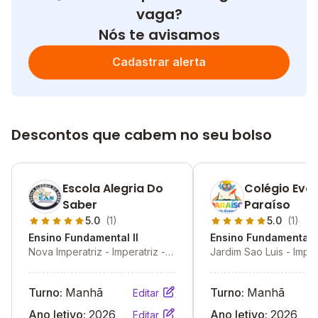
vaga?
Nós te avisamos
Cadastrar alerta
Descontos que cabem no seu bolso
Escola Alegria Do
Colégio Eva
Saber
Paraíso
5.0
(1)
5.0
(1)
Ensino Fundamental II
Ensino Fundamental I
Nova Imperatriz - Imperatriz -
Jardim Sao Luis - Imper
MA
MA
Turno:
Manhã
Turno:
Manhã
Editar
Ano letivo:
2026
Ano letivo:
2026
Editar