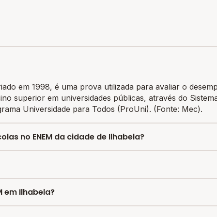
ado em 1998, é uma prova utilizada para avaliar o desem
ino superior em universidades públicas, através do Siste
rama Universidade para Todos (ProUni). (Fonte: Mec).
olas no ENEM da cidade de Ilhabela?
colas da cidade de Ilhabela é 523.434, sendo que a mesm
ing divulgado pelo INEP das escolas por nota no ENEM e 
M em Ilhabela?