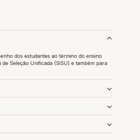
penho dos estudantes ao término do ensino
ma de Seleção Unificada (SiSU) e também para
a média de nota no estado de São Paulo é
encontrar as melhores escolas com bolsas de