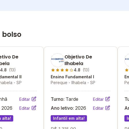
 bolso
etivo De
Objetivo De
abela
Ilhabela
4.8
(13)
4.8
(13)
damental II
Ensino Fundamental I
En
lhabela - SP
Pereque - Ilhabela - SP
Pe
nhã
Turno:
Tarde
T
Editar
Editar
:
2026
Ano letivo:
2026
An
Editar
Editar
 alta!
Infantil em alta!
I