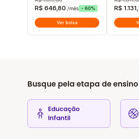
R$ 1.617,00
R$ 1.617,0
R$ 646,80
R$ 1.131
/mês
- 60%
Ver bolsa
V
Busque pela etapa de ensino
Educação
Infantil