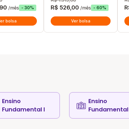
0
R$ 1.315,00
R
,90
R$ 526,00
R
/mês
/mês
- 30%
- 60%
er bolsa
Ver bolsa
Ensino
Ensino
Fundamental I
Fundamental 