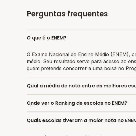
Perguntas frequentes
O que é o ENEM?
O Exame Nacional do Ensino Médio (ENEM), cri
médio. Seu resultado serve para acesso ao ens
quem pretende concorrer a uma bolsa no Prog
Qual a média de nota entre as melhores esc
A média de nota no ENEM entre as melhores es
Onde ver o Ranking de escolas no ENEM?
626.01 e no Brasil é 606.37.
No Melhor Escola você encontra o último rank
Quais escolas tiveram a maior nota no ENE
estudos.