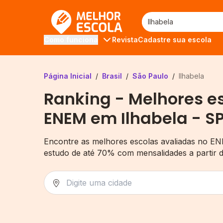
Melhor Escola
Revista
Cadastre sua escola
Como funciona
Página Inicial
/
Brasil
/
São Paulo
/
Ilhabela
Ranking - Melhores e
ENEM em Ilhabela - S
Encontre as melhores escolas avaliadas no EN
estudo de até 70% com mensalidades a partir 