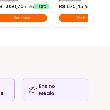
$ 1.501,00
R$ 1.501,00
$ 1.050,70
R$ 675,45
/mês
/mês
- 30%
- 55%
Ver bolsa
Ver bolsa
Ensino
II
Médio