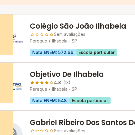
Colégio São João Ilhabela
Sem avaliações
Pereque •
Ilhabela - SP
Nota ENEM: 572.66
Escola particular
Objetivo De Ilhabela
4.8
(13)
Pereque •
Ilhabela - SP
Nota ENEM: 548
Escola particular
Gabriel Ribeiro Dos Santos D
Sem avaliações