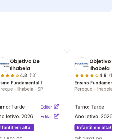
Objetivo De
Objetivo De
Ilhabela
Ilhabela
4.8
(13)
4.8
(13)
sino Fundamental I
Ensino Fundamental I
reque - Ilhabela - SP
Pereque - Ilhabela - SP
urno:
Tarde
Turno:
Tarde
Editar
Editar
o letivo:
2026
Ano letivo:
2026
Editar
Editar
nfantil em alta!
Infantil em alta!