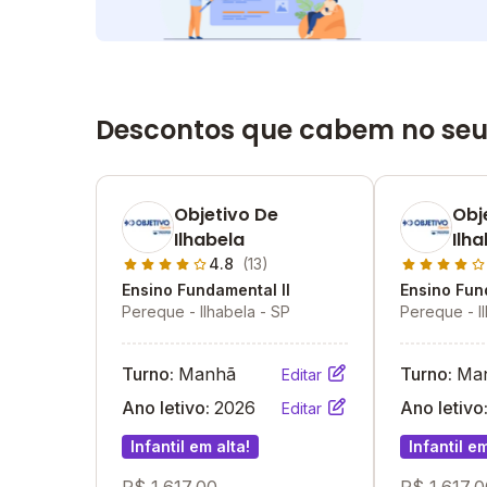
Descontos que cabem no seu
Objetivo De
Obj
Ilhabela
Ilh
4.8
(13)
Ensino Fundamental II
Ensino Fun
Pereque - Ilhabela - SP
Pereque - I
Turno:
Manhã
Turno:
Ma
Editar
Ano letivo:
2026
Ano letivo
Editar
Infantil em alta!
Infantil em