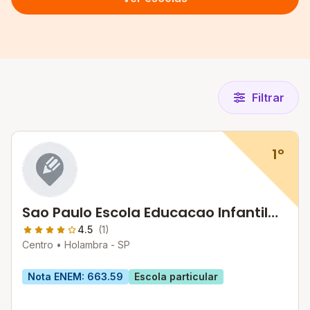
Filtrar
1º
Sao Paulo Escola Educacao Infantil
Eifm
4.5
(1)
Centro •
Holambra - SP
Nota ENEM: 663.59
Escola particular