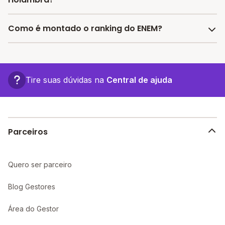
encontrar as melhores escolas com bolsas de
estudos.
As escolas com as maiores notas no ENEM em
Como é montado o ranking do ENEM?
Holambra são:
- Sao Paulo Escola Educacao Infantil Eifm
O Ranking do ENEM é montado considerando os
- Participacao Colegio
últimos dados divulgados pelo INEP, em 2024,
- Ibrantina Cardona
considerando a média das notas das provas objetivas
Tire suas dúvidas na
Central de ajuda
de cada escola. A Partir de 2020 o INEP segue as
diretrizes da LGPD e não divulga mais as notas por
escola.
Parceiros
Quero ser parceiro
Blog Gestores
Área do Gestor