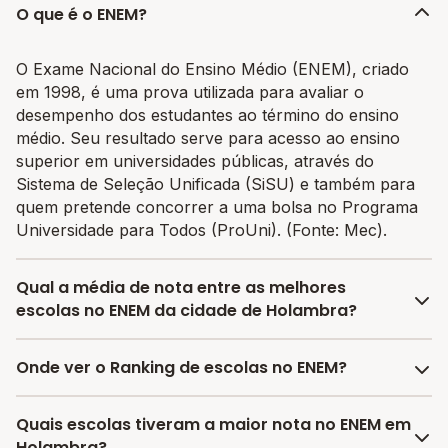
O que é o ENEM?
O Exame Nacional do Ensino Médio (ENEM), criado
em 1998, é uma prova utilizada para avaliar o
desempenho dos estudantes ao término do ensino
médio. Seu resultado serve para acesso ao ensino
superior em universidades públicas, através do
Sistema de Seleção Unificada (SiSU) e também para
quem pretende concorrer a uma bolsa no Programa
Universidade para Todos (ProUni). (Fonte: Mec).
Qual a média de nota entre as melhores
escolas no ENEM da cidade de Holambra?
A média de nota no ENEM entre as melhores escolas
Onde ver o Ranking de escolas no ENEM?
da cidade de Holambra é 599.1366666666667, sendo
que a mesma média de nota no estado de São Paulo é
No Melhor Escola você encontra o último ranking
Quais escolas tiveram a maior nota no ENEM em
626.01 e no Brasil é 606.37.
divulgado pelo INEP das escolas por nota no ENEM e
Holambra?