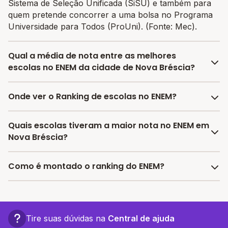
Sistema de Seleção Unificada (SiSU) e também para
quem pretende concorrer a uma bolsa no Programa
Universidade para Todos (ProUni). (Fonte: Mec).
Qual a média de nota entre as melhores
escolas no ENEM da cidade de Nova Bréscia?
A média de nota no ENEM entre as melhores escolas
Onde ver o Ranking de escolas no ENEM?
da cidade de Nova Bréscia é 533.78, sendo que a
mesma média de nota no estado de Rio Grande do Sul
No Melhor Escola você encontra o último ranking
Quais escolas tiveram a maior nota no ENEM em
é 611.42 e no Brasil é 606.37.
divulgado pelo INEP das escolas por nota no ENEM e
Nova Bréscia?
encontrar as melhores escolas com bolsas de
estudos.
As escolas com as maiores notas no ENEM em Nova
Como é montado o ranking do ENEM?
Bréscia são:
- Esc Est De Ens Medio Nova Brescia
O Ranking do ENEM é montado considerando os
últimos dados divulgados pelo INEP, em 2024,
considerando a média das notas das provas objetivas
Tire suas dúvidas na
Central de ajuda