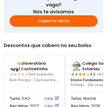
vaga?
Nós te avisamos
Cadastrar alerta
Descontos que cabem no seu bolso
Universitário
Colégio Sag
Cachoeirinha
Scharlau
Sem avaliações
4.3
(43)
Bom Principio - Cachoeirinha -
Ensino Fundamental I
RS
Scharlau - São Leopol
Turno:
EAD
Turno:
Manhã
Editar
Ano letivo:
2027
Ano letivo:
2026
Editar