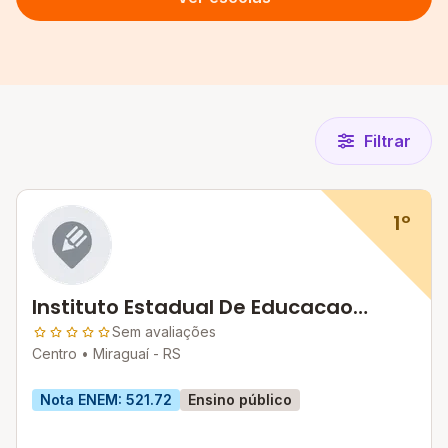
Filtrar
1º
Instituto Estadual De Educacao
Fagundes Varela
Sem avaliações
Centro •
Miraguaí - RS
Nota ENEM: 521.72
Ensino público