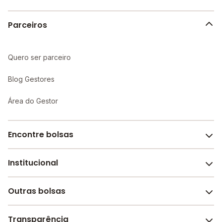
escola.
Parceiros
Quero ser parceiro
Blog Gestores
Área do Gestor
Encontre bolsas
Institucional
Melhores escolas de São Paulo
Escolas por cidade e bairro
Outras bolsas
Sobre o Melhor Escola
Bolsas de estudo em escolas
Revista Melhor Escola
Transparência