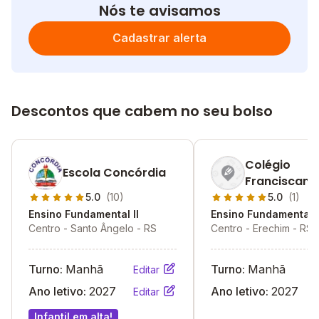
Nós te avisamos
Cadastrar alerta
Descontos que cabem no seu bolso
Colégio
Escola Concórdia
Franciscano
José
5.0
(10)
5.0
(1)
Ensino Fundamental II
Ensino Fundamental I
Centro - Santo Ângelo - RS
Centro - Erechim - RS
Turno:
Manhã
Turno:
Manhã
Editar
Ano letivo:
2027
Ano letivo:
2027
Editar
Infantil em alta!