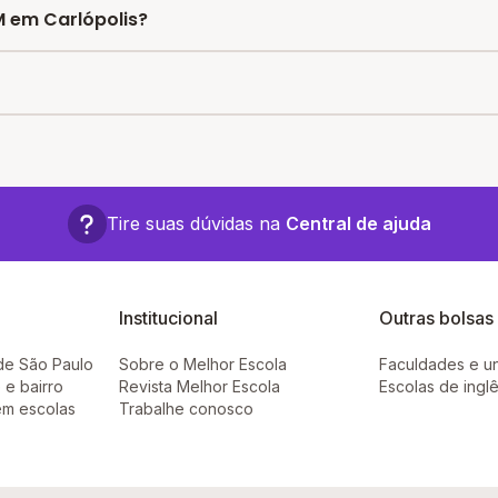
ing divulgado pelo INEP das escolas por nota no ENEM e 
M em Carlópolis?
Carlópolis são:
últimos dados divulgados pelo INEP, em 2024, consideran
diretrizes da LGPD e não divulga mais as notas por escola.
Tire suas dúvidas na
Central de ajuda
Institucional
Outras bolsas
de São Paulo
Sobre o Melhor Escola
Faculdades e u
 e bairro
Revista Melhor Escola
Escolas de ingl
em escolas
Trabalhe conosco