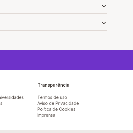
encontrar as melhores escolas com bolsas de
do a média das notas das provas objetivas de
Transparência
niversidades
Termos de uso
ês
Aviso de Privacidade
Política de Cookies
Imprensa