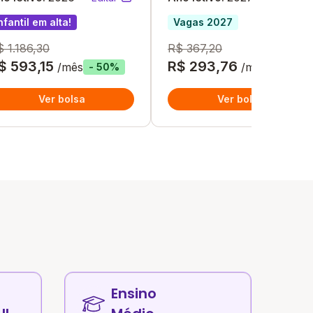
nfantil em alta!
Vagas 2027
 1.186,30
R$ 367,20
$ 593,15
R$ 293,76
/mês
/mês
- 50%
- 20%
Ver bolsa
Ver bolsa
Ensino