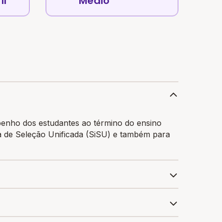
II
Médio
penho dos estudantes ao término do ensino
ma de Seleção Unificada (SiSU) e também para
a média de nota no estado de Paraná é 592.7 e