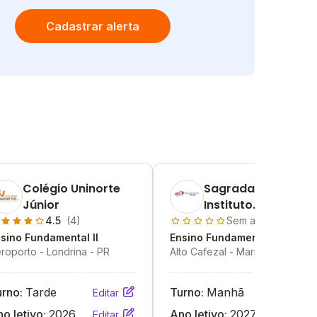
Cadastrar alerta
Colégio Uninorte
Sagrada Familia
Júnior
Instituto
Educacional
4.5
(4)
Sem avaliações
sino Fundamental II
Ensino Fundamental II
roporto - Londrina - PR
Alto Cafezal - Marília - SP
urno:
Tarde
Turno:
Manhã
Editar
Editar
o letivo:
2026
Ano letivo:
2027
Editar
Editar