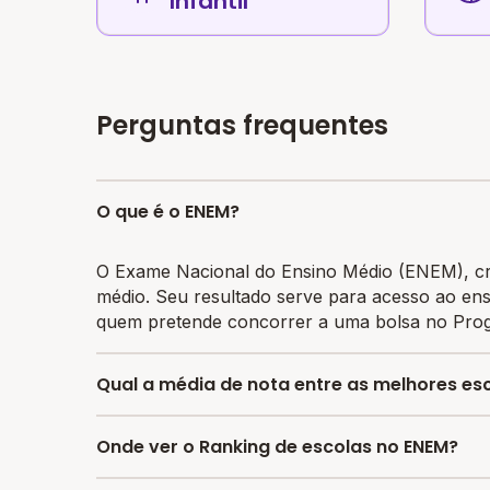
Infantil
Perguntas frequentes
O que é o ENEM?
O Exame Nacional do Ensino Médio (ENEM), cri
médio. Seu resultado serve para acesso ao ens
quem pretende concorrer a uma bolsa no Prog
Qual a média de nota entre as melhores es
A média de nota no ENEM entre as melhores es
Onde ver o Ranking de escolas no ENEM?
no Brasil é 606.37.