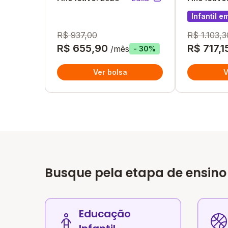
Infantil em
R$ 937,00
R$ 1.103,3
R$ 655,90
R$ 717,1
/mês
- 30%
Ver bolsa
V
Busque pela etapa de ensino
Educação