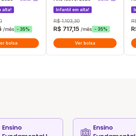
 alta!
Infantil em alta!
I
0
R$ 1.103,30
R$
5
R$ 717,15
R
/mês
/mês
- 35%
- 35%
er bolsa
Ver bolsa
Ensino
Ensino