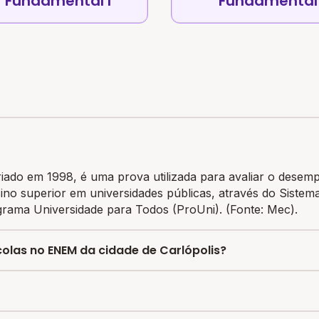
Fundamental I
Fundamental 
ado em 1998, é uma prova utilizada para avaliar o desem
ino superior em universidades públicas, através do Siste
rama Universidade para Todos (ProUni). (Fonte: Mec).
colas no ENEM da cidade de Carlópolis?
colas da cidade de Carlópolis é 509.27, sendo que a mesm