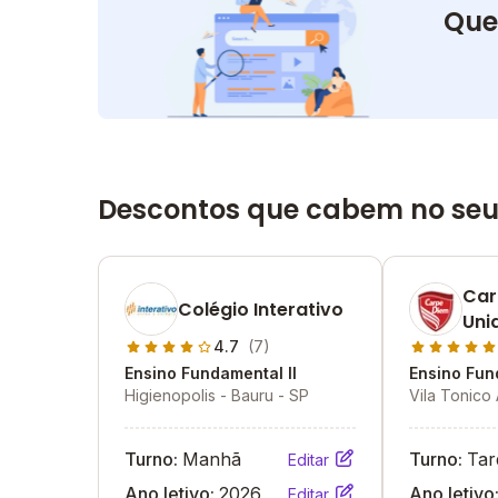
Que
Descontos que cabem no seu
Car
Colégio Interativo
Uni
4.7
(7)
Ensino Fundamental II
Ensino Fun
Higienopolis - Bauru - SP
Vila Tonico 
SP
Turno:
Manhã
Turno:
Tar
Editar
Ano letivo:
2026
Ano letivo
Editar