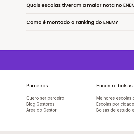
No Melhor Escola você encontra o último rank
Quais escolas tiveram a maior nota no ENE
estudos.
As escolas com as maiores notas no ENEM em 
Como é montado o ranking do ENEM?
- Hercilia De Paula E Silva E E Prof Ef
- Carolina Lupion C E Em N
O Ranking do ENEM é montado considerando os 
cada escola. A Partir de 2020 o INEP segue as 
Parceiros
Encontre bolsas
Quero ser parceiro
Melhores escolas 
Blog Gestores
Escolas por cidade
Área do Gestor
Bolsas de estudo 