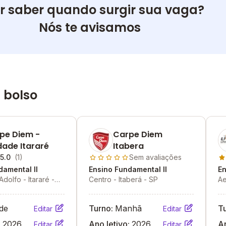
r saber quando surgir sua vaga?
Nós te avisamos
 bolso
pe Diem -
Carpe Diem
dade Itararé
Itabera
5.0
(1)
Sem avaliações
damental II
Ensino Fundamental II
En
Adolfo - Itararé -
Centro - Itaberá - SP
Ae
de
Turno:
Manhã
T
Editar
Editar
:
2026
Ano letivo:
2026
An
Editar
Editar