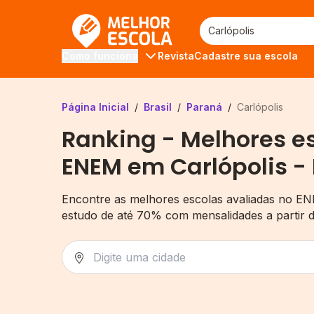
Melhor Escola
Revista
Cadastre sua escola
Como funciona
Página Inicial
/
Brasil
/
Paraná
/
Carlópolis
Ranking - Melhores e
ENEM em Carlópolis -
Encontre as melhores escolas avaliadas no EN
estudo de até 70% com mensalidades a partir 