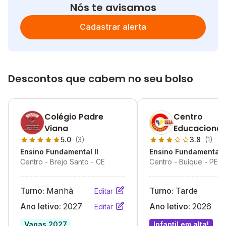
Nós te avisamos
Cadastrar alerta
Descontos que cabem no seu bolso
Colégio Padre
Centro
Viana
Educacional
Carrossel
5.0
(3)
3.8
(1)
Ensino Fundamental II
Ensino Fundamental I
Centro - Brejo Santo - CE
Centro - Buíque - PE
Turno:
Manhã
Turno:
Tarde
Editar
Ano letivo:
2027
Ano letivo:
2026
Editar
Vagas 2027
Infantil em alta!