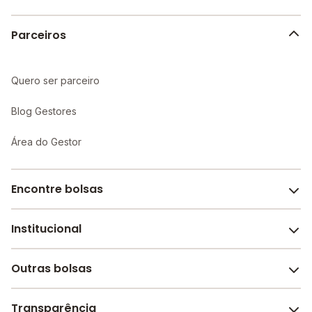
escola.
Parceiros
Quero ser parceiro
Blog Gestores
Área do Gestor
Encontre bolsas
Institucional
Melhores escolas de São Paulo
Escolas por cidade e bairro
Outras bolsas
Sobre o Melhor Escola
Bolsas de estudo em escolas
Revista Melhor Escola
Transparência