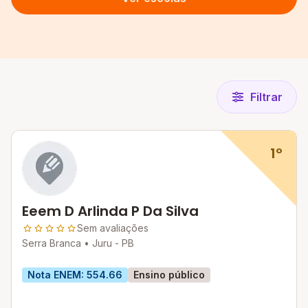
Filtrar
1º
Eeem D Arlinda P Da Silva
Sem avaliações
Serra Branca •
Juru - PB
Nota ENEM: 554.66
Ensino público