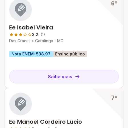
6º
Ee Isabel Vieira
3.2
(1)
Das Gracas •
Caratinga - MG
Nota ENEM: 538.97
Ensino público
Saiba mais
7º
Ee Manoel Cordeiro Lucio