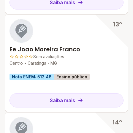
Saiba mais
13º
Ee Joao Moreira Franco
Sem avaliações
Centro •
Caratinga - MG
Nota ENEM: 513.48
Ensino público
Saiba mais
14º