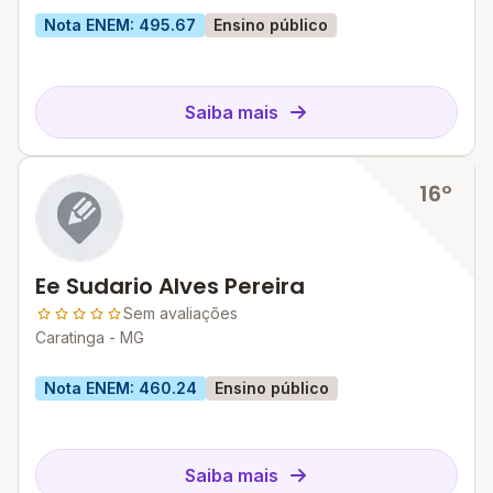
Nota ENEM: 495.67
Ensino público
Saiba mais
16º
Ee Sudario Alves Pereira
Sem avaliações
Caratinga - MG
Nota ENEM: 460.24
Ensino público
Saiba mais