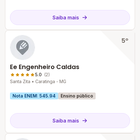
Saiba mais
5º
Ee Engenheiro Caldas
5.0
(2)
Santa Zita •
Caratinga - MG
Nota ENEM: 545.94
Ensino público
Saiba mais