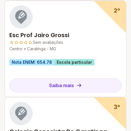
2º
Esc Prof Jairo Grossi
Sem avaliações
Centro •
Caratinga - MG
Nota ENEM: 654.78
Escola particular
Saiba mais
3º