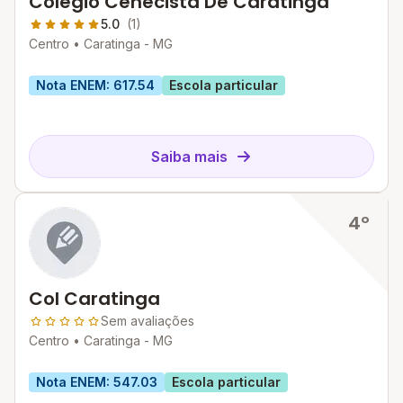
Colegio Cenecista De Caratinga
5.0
(1)
Centro •
Caratinga - MG
Nota ENEM: 617.54
Escola particular
Saiba mais
4º
Col Caratinga
Sem avaliações
Centro •
Caratinga - MG
Nota ENEM: 547.03
Escola particular