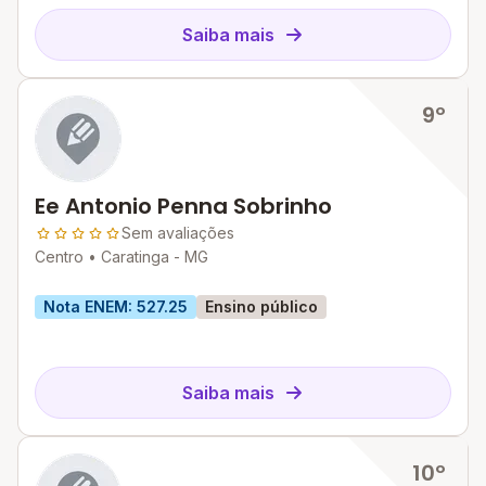
Saiba mais
9º
Ee Antonio Penna Sobrinho
Sem avaliações
Centro •
Caratinga - MG
Nota ENEM: 527.25
Ensino público
Saiba mais
10º