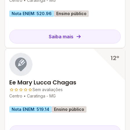
Centro •
Caratinga - MG
Nota ENEM: 520.96
Ensino público
Saiba mais
12º
Ee Mary Lucca Chagas
Sem avaliações
Centro •
Caratinga - MG
Nota ENEM: 519.14
Ensino público