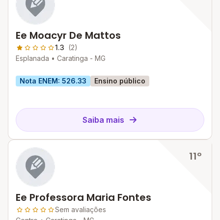
Ee Moacyr De Mattos
1.3
(2)
Esplanada •
Caratinga - MG
Nota ENEM: 526.33
Ensino público
Saiba mais
11º
Ee Professora Maria Fontes
Sem avaliações