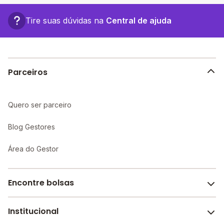
- Ee Dep Carlos Souza Medeiros
últimos dados divulgados pelo INEP, em 2024,
- Ee Romalino Alves De Albres
considerando a média das notas das provas objetivas
Tire suas dúvidas na
Central de ajuda
- Ee Maria Correa Dias
de cada escola. A Partir de 2020 o INEP segue as
diretrizes da LGPD e não divulga mais as notas por
escola.
Parceiros
Quero ser parceiro
Blog Gestores
Área do Gestor
Encontre bolsas
Institucional
Melhores escolas de São Paulo