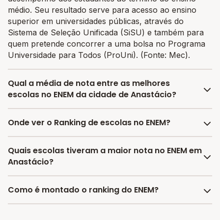
médio. Seu resultado serve para acesso ao ensino
superior em universidades públicas, através do
Sistema de Seleção Unificada (SiSU) e também para
quem pretende concorrer a uma bolsa no Programa
Universidade para Todos (ProUni). (Fonte: Mec).
Qual a média de nota entre as melhores
escolas no ENEM da cidade de Anastácio?
A média de nota no ENEM entre as melhores escolas
Onde ver o Ranking de escolas no ENEM?
da cidade de Anastácio é 471.815, sendo que a mesma
média de nota no estado de Mato Grosso do Sul é
No Melhor Escola você encontra o último ranking
Quais escolas tiveram a maior nota no ENEM em
589.67 e no Brasil é 606.37.
divulgado pelo INEP das escolas por nota no ENEM e
Anastácio?
encontrar as melhores escolas com bolsas de
estudos.
As escolas com as maiores notas no ENEM em
Como é montado o ranking do ENEM?
Anastácio são:
- Ee Carlos Drummond De Andrade
O Ranking do ENEM é montado considerando os