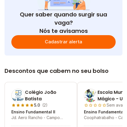
Quer saber quando surgir sua
vaga?
Nós te avisamos
Cadastrar alerta
Descontos que cabem no seu bolso
Colégio João
Escola Mund
Batista
Mágico - Uni
5.0
(2)
Sem avali
Ensino Fundamental II
Ensino Fundamental I
Jd. Aero Rancho - Campo
Coophatrabalho - Ca
Grande - MS
Grande - MS