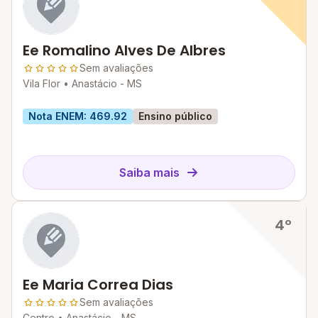
Ee Romalino Alves De Albres
Sem avaliações
Vila Flor •
Anastácio - MS
Nota ENEM: 469.92
Ensino público
Saiba mais
4º
Ee Maria Correa Dias
Sem avaliações
Centro •
Anastácio - MS