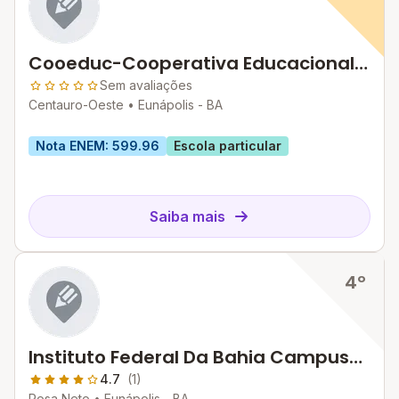
Cooeduc-Cooperativa Educacional
De Eunapolis
Sem avaliações
Centauro-Oeste •
Eunápolis - BA
Nota ENEM: 599.96
Escola particular
Saiba mais
4º
Instituto Federal Da Bahia Campus
Eunapolis
4.7
(1)
Rosa Neto •
Eunápolis - BA