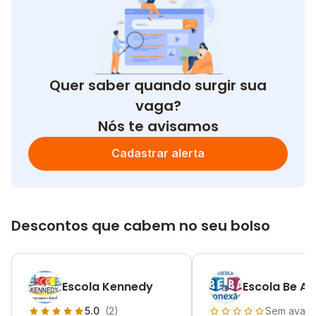
Quer saber quando surgir sua
vaga?
Nós te avisamos
Cadastrar alerta
Descontos que cabem no seu bolso
Escola Kennedy
Escola Be A 
5.0
(2)
Sem avali