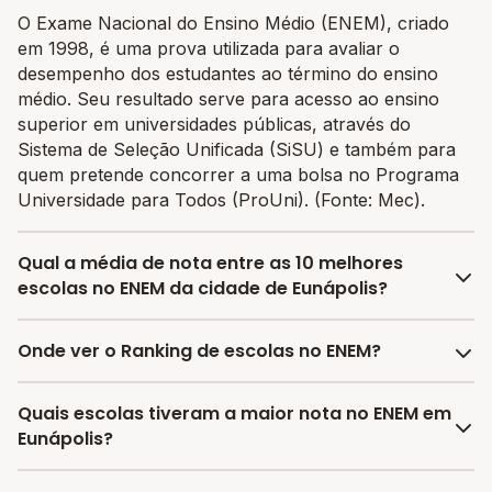
O Exame Nacional do Ensino Médio (ENEM), criado
em 1998, é uma prova utilizada para avaliar o
desempenho dos estudantes ao término do ensino
médio. Seu resultado serve para acesso ao ensino
superior em universidades públicas, através do
Sistema de Seleção Unificada (SiSU) e também para
quem pretende concorrer a uma bolsa no Programa
Universidade para Todos (ProUni). (Fonte: Mec).
Qual a média de nota entre as 10 melhores
escolas no ENEM da cidade de Eunápolis?
A média de nota no ENEM entre as melhores escolas
Onde ver o Ranking de escolas no ENEM?
da cidade de Eunápolis é 538.6270000000001, sendo
que a mesma média de nota no estado de Bahia é
No Melhor Escola você encontra o último ranking
Quais escolas tiveram a maior nota no ENEM em
588.32 e no Brasil é 606.37.
divulgado pelo INEP das escolas por nota no ENEM e
Eunápolis?
encontrar as melhores escolas com bolsas de
estudos.