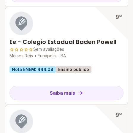
9º
Ee - Colegio Estadual Baden Powell
Sem avaliações
Moises Reis •
Eunápolis - BA
Nota ENEM: 444.08
Ensino público
Saiba mais
9º