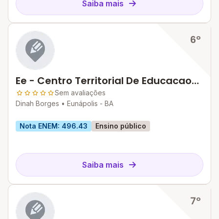
Saiba mais
6º
Ee - Centro Territorial De Educacao
Profissional Da Costa Do
Sem avaliações
Dinah Borges •
Eunápolis - BA
Descobrimento
Nota ENEM: 496.43
Ensino público
Saiba mais
7º