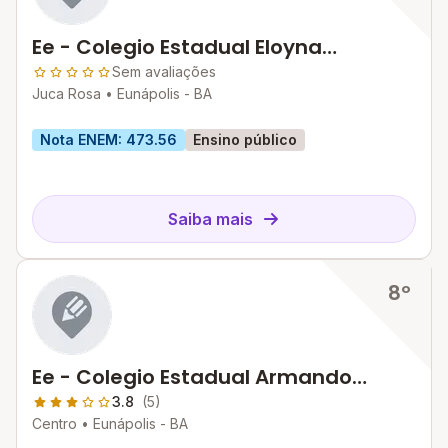
Ee - Colegio Estadual Eloyna
Barradas
Sem avaliações
Juca Rosa •
Eunápolis - BA
Nota ENEM: 473.56
Ensino público
Saiba mais
8º
Ee - Colegio Estadual Armando
Ribeiro Carneiro
3.8
(5)
Centro •
Eunápolis - BA