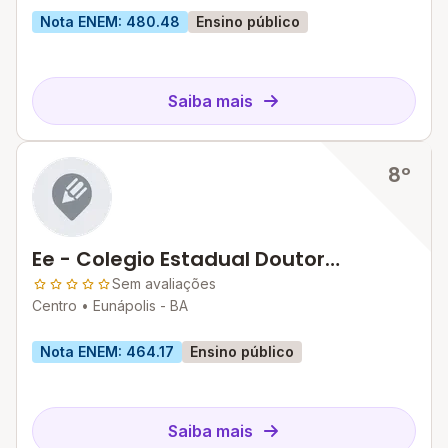
Nota ENEM: 480.48
Ensino público
Saiba mais
8º
Ee - Colegio Estadual Doutor
Cleriston Andrade
Sem avaliações
Centro •
Eunápolis - BA
Nota ENEM: 464.17
Ensino público
Saiba mais