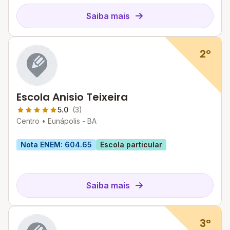
Saiba mais
2º
Escola Anisio Teixeira
5.0
(3)
Centro •
Eunápolis - BA
Nota ENEM: 604.65
Escola particular
Saiba mais
3º