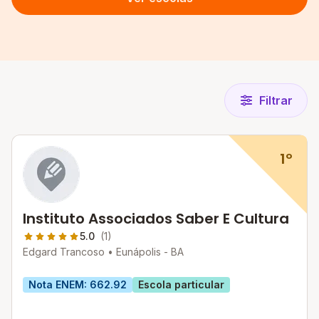
Filtrar
1º
Instituto Associados Saber E Cultura
5.0
(1)
Edgard Trancoso •
Eunápolis - BA
Nota ENEM: 662.92
Escola particular