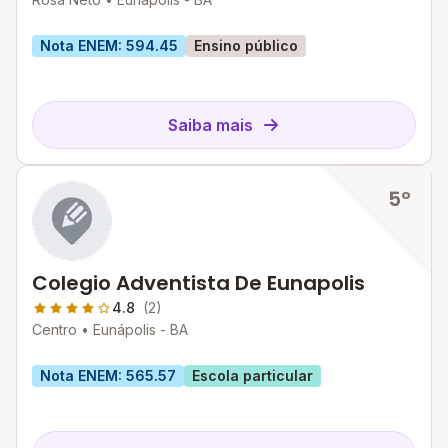
Nota ENEM: 594.45
Ensino público
Saiba mais
5º
Colegio Adventista De Eunapolis
4.8
(2)
Centro •
Eunápolis - BA
Nota ENEM: 565.57
Escola particular