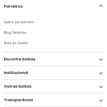
Parceiros
Quero ser parceiro
Blog Gestores
Área do Gestor
Encontre bolsas
Institucional
Melhores escolas de São Paulo
Escolas por cidade e bairro
Outras bolsas
Sobre o Melhor Escola
Bolsas de estudo em escolas
Revista Melhor Escola
Transparência
Faculdades e universidades