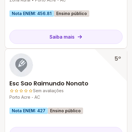
Nota ENEM: 456.81
Ensino público
Saiba mais
5º
Esc Sao Raimundo Nonato
Sem avaliações
Porto Acre - AC
Nota ENEM: 427
Ensino público