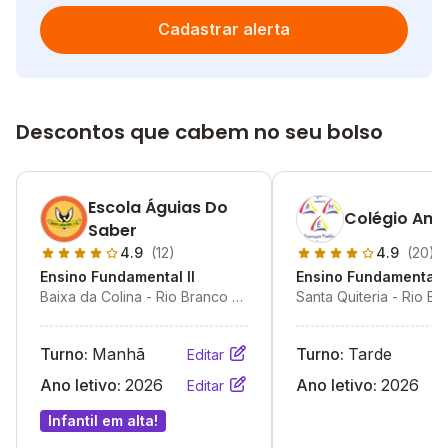
Cadastrar alerta
Descontos que cabem no seu bolso
Escola Águias Do
Colégio Am
Saber
4.9
(12)
4.9
(20)
Ensino Fundamental II
Ensino Fundamental I
Baixa da Colina - Rio Branco -
Santa Quiteria - Rio Br
AC
AC
Turno:
Manhã
Turno:
Tarde
Editar
Ano letivo:
2026
Ano letivo:
2026
Editar
Infantil em alta!