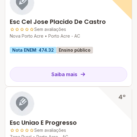
Esc Cel Jose Placido De Castro
Sem avaliações
Nova Porto Acre •
Porto Acre - AC
Nota ENEM: 474.32
Ensino público
Saiba mais
4º
Esc Uniao E Progresso
Sem avaliações
Zona Rural •
Porto Acre - AC