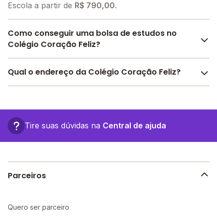
Escola a partir de
R$ 790,00
.
Como conseguir uma bolsa de estudos no
Colégio Coração Feliz?
O Melhor Escola oferece descontos para o Colégio
Qual o endereço da Colégio Coração Feliz?
Coração Feliz a partir de
R$ 790,00
. Faça sua busca
no site e encontre o melhor desconto para você.
O Colégio Coração Feliz fica em: Qr 402 Conjunto 9,
10 - Brasília - DF.
Tire suas dúvidas na
Central de ajuda
Parceiros
Quero ser parceiro