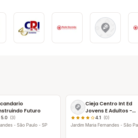
candario
Cieja Centro Int Ed
struindo Futuro
Jovens E Adultos -
Parelheiros
5.0
(3)
4.1
(0)
andes - São Paulo - SP
Jardim Maria Fernandes - São Pa
SP