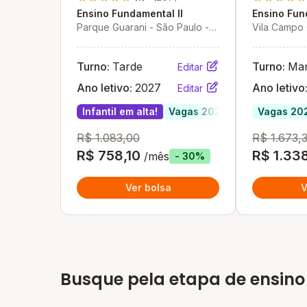
Ensino Fundamental II
Ensino Fun
Parque Guarani - São Paulo -
Vila Campo
SP
Paulo - SP
Turno:
Tarde
Turno:
Ma
Editar
Ano letivo:
2027
Ano letivo
Editar
Infantil em alta!
Vagas 2027
Vagas 20
R$ 1.083,00
R$ 1.673,
R$ 758,10
R$ 1.33
/mês
- 30%
Ver bolsa
V
Busque pela etapa de ensino