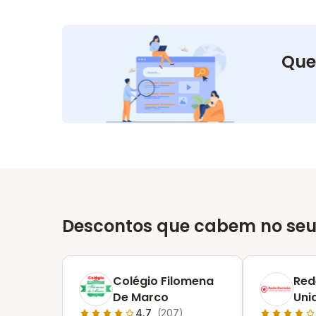
Que
Descontos que cabem no seu
Colégio Filomena
Red
De Marco
Uni
4.7
(207)