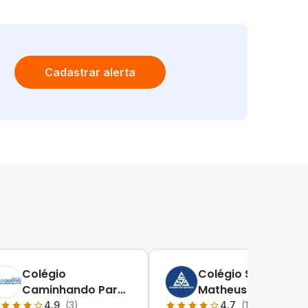
Cadastrar alerta
Colégio
Colégio São
Caminhando Para
Matheus
O Futuro: Unidade
4.9
(3)
4.7
(11)