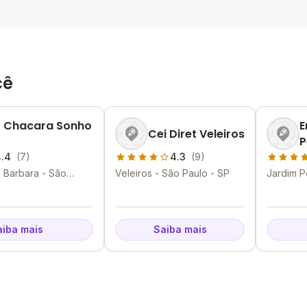
cê
 Chacara Sonho
E
Cei Diret Veleiros
P
.4
(7)
4.3
(9)
 Barbara - São
Veleiros - São Paulo - SP
Jardim P
aiba mais
Saiba mais