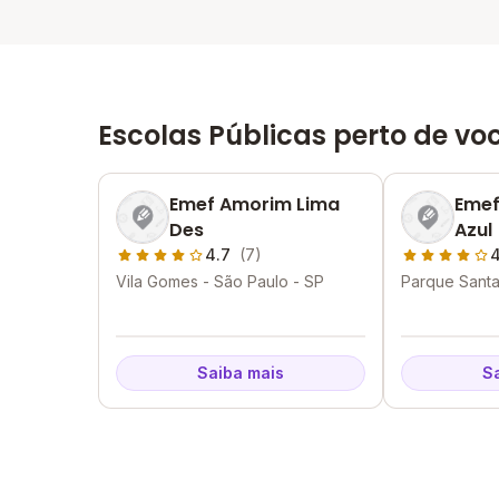
Escolas Públicas perto de vo
Emef Amorim Lima
Emef
Des
Azul
4.7
(7)
4
Vila Gomes - São Paulo - SP
Parque Santa
Paulo - SP
Saiba mais
S