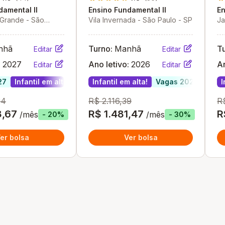
damental II
Ensino Fundamental II
En
 Grande - São
Vila Invernada - São Paulo - SP
Ja
S
nhã
Turno:
Manhã
T
Editar
Editar
:
2027
Ano letivo:
2026
An
Editar
Editar
27
Infantil em alta!
Infantil em alta!
Vagas 2027
Vaga
I
34
R$ 2.116,39
R
8,67
R$ 1.481,47
R
/mês
/mês
- 20%
- 30%
er bolsa
Ver bolsa