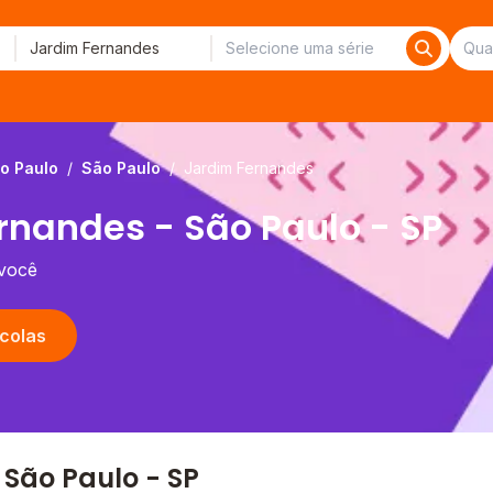
o Paulo
/
São Paulo
/
Jardim Fernandes
rnandes - São Paulo - SP
 você
colas
São Paulo - SP