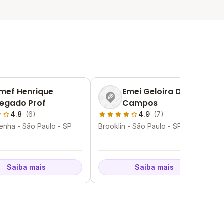
mef Henrique
Emei Geloira De
egado Prof
Campos
4.8
(6)
4.9
(7)
enha - São Paulo - SP
Brooklin - São Paulo - SP
Saiba mais
Saiba mais