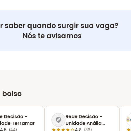
r saber quando surgir sua vaga?
Nós te avisamos
 bolso
e Decisão -
Rede Decisão –
dade Terramar
Unidade Anália
Franco
4.5
(44)
4.8
(36)