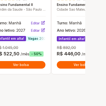
Objetivo
sino Fundamental II
Ensino Fundamental II
rdim da Saude - São Paulo -
Cidade Sao Mateus - São
P
Paulo - SP
urno:
Manhã
Turno:
Manhã
Editar
Editar
o letivo:
2027
Ano letivo:
2026
Editar
Editar
s 2027
nfantil em alta!
Vagas 2027
Infantil em alta!
$ 1.045,00
R$ 892,00
$ 522,50
R$ 446,00
/mês
/mês
- 50%
- 50%
Ver bolsa
Ver bolsa