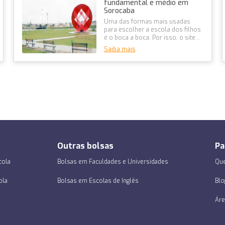
fundamental e médio em
Sorocaba
Uma das formas mais usadas
para escolher a escola dos filhos
é o boca a boca. Por isso, o site
Melhor Escola criou o ranking...
Saiba mais
Outras bolsas
Pa
cola
Bolsas em Faculdades e Universidades
Que
ola
Bolsas em Escolas de Inglês
Blo
Áre