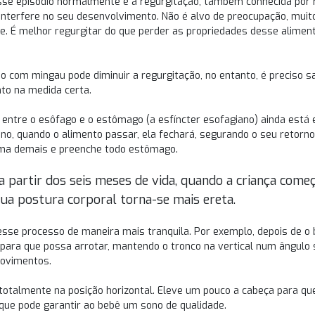
sse episódio normalmente é a regurgitação, também conhecida por 
 interfere no seu desenvolvimento. Não é alvo de preocupação, mui
ãe. É melhor regurgitar do que perder as propriedades desse aliment
o com mingau pode diminuir a regurgitação, no entanto, é preciso s
to na medida certa.
 entre o esôfago e o estômago (a esfíncter esofagiano) ainda está
o, quando o alimento passar, ela fechará, segurando o seu retorno
ma demais e preenche todo estômago.
 partir dos seis meses de vida, quando a criança começ
ua postura corporal torna-se mais ereta.
 esse processo de maneira mais tranquila. Por exemplo, depois de o
para que possa arrotar, mantendo o tronco na vertical num ângulo 
movimentos.
 totalmente na posição horizontal. Eleve um pouco a cabeça para que
o que pode garantir ao bebê um sono de qualidade.