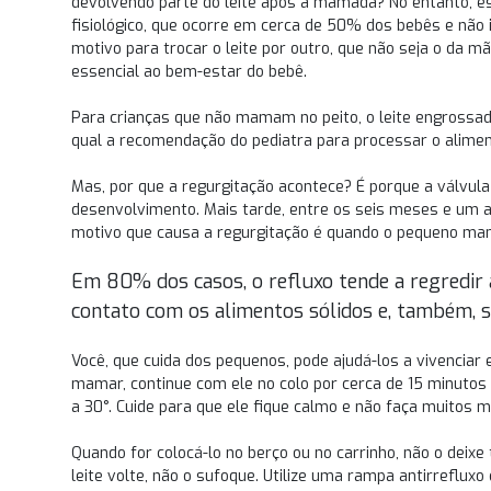
devolvendo parte do leite após a mamada? No entanto, e
fisiológico, que ocorre em cerca de 50% dos bebês e não
motivo para trocar o leite por outro, que não seja o da m
essencial ao bem-estar do bebê.
Para crianças que não mamam no peito, o leite engrossad
qual a recomendação do pediatra para processar o alimen
Mas, por que a regurgitação acontece? É porque a válvula
desenvolvimento. Mais tarde, entre os seis meses e um an
motivo que causa a regurgitação é quando o pequeno ma
Em 80% dos casos, o refluxo tende a regredir a
contato com os alimentos sólidos e, também, s
Você, que cuida dos pequenos, pode ajudá-los a vivenciar
mamar, continue com ele no colo por cerca de 15 minutos 
a 30°. Cuide para que ele fique calmo e não faça muitos 
Quando for colocá-lo no berço ou no carrinho, não o deixe
leite volte, não o sufoque. Utilize uma rampa antirreflux