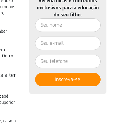
Receba dicas e conteúdos
refluxo
to menos
exclusivos para a educação
o,
do seu filho.
aber
 em
. Outro
a a ter
Inscreva-se
 bebê
superior
, caso o