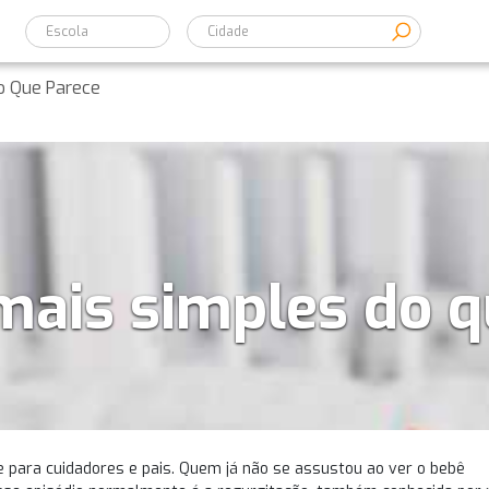
Escola
o Que Parece
mais simples do 
 para cuidadores e pais. Quem já não se assustou ao ver o bebê