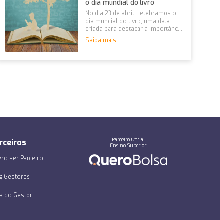
o dia mundial do livro
No dia 23 de abril, celebramos o
dia mundial do livro, uma data
criada para destacar a importância
da leitura na construção d...
Saiba mais
Parceiro Oficial
rceiros
Ensino Superior
ro ser Parceiro
g Gestores
a do Gestor