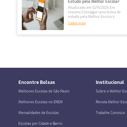
Estudo pela Melhor Escola?
Atualizado em 12/11/2025.Em
resumo:Conseguir uma bolsa de
estudo pela Melhor Escola é
simples e 100% online, com
Saiba mais
descontos de...
Encontre Bolsas
Institucional
Melhores Escolas de São Paulo
Sobre o Melhor Es
Melhores Escolas no ENEM
Revista Melhor Esc
Mensalidades de Escolas
Trabalhe Conosco
Escolas por Cidade e Bairro