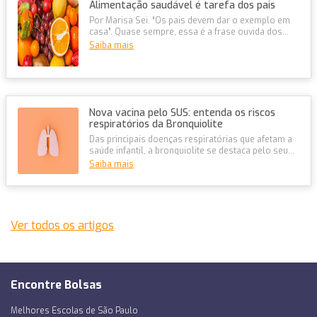
Alimentação saudável é tarefa dos pais
Por Marisa Sei. “Os pais devem dar o exemplo em
casa”. Quase sempre, essa é a frase ouvida dos
nutricionistas quando o as...
Saiba mais
Nova vacina pelo SUS: entenda os riscos
respiratórios da Bronquiolite
Das principais doenças respiratórias que afetam a
saúde infantil, a bronquiolite se destaca pelo seu
impacto e gravidade. Cau...
Saiba mais
Ver todos os artigos
Encontre Bolsas
Melhores Escolas de São Paulo