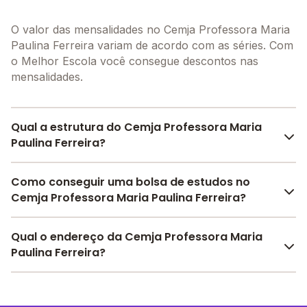
O valor das mensalidades no Cemja Professora Maria
Paulina Ferreira variam de acordo com as séries. Com
o Melhor Escola você consegue descontos nas
mensalidades.
Qual a estrutura do Cemja Professora Maria
Paulina Ferreira?
O Cemja Professora Maria Paulina Ferreira oferece
Como conseguir uma bolsa de estudos no
toda a estrutura necessária para o conforto e
Cemja Professora Maria Paulina Ferreira?
desenvolvimento educacional dos seus alunos,
contendo: Alimentação, Biblioteca, Sala de
Pesquise bolsas disponíveis no Melhor Escola e
Qual o endereço da Cemja Professora Maria
professores, Pátio Descoberto, Banda larga, Internet,
encontre o melhor desconto para você.
Paulina Ferreira?
entre outras estruturas.
O Cemja Professora Maria Paulina Ferreira fica em:
rua cerejeiras, 2755 - Governador Jorge Teixeira -