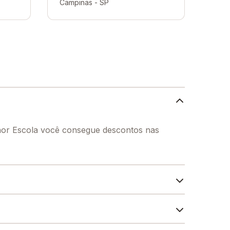
Campinas - SP
lhor Escola você consegue descontos nas