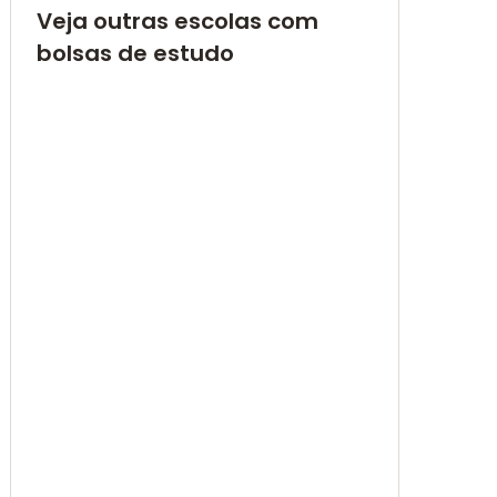
Veja outras escolas com
bolsas de estudo