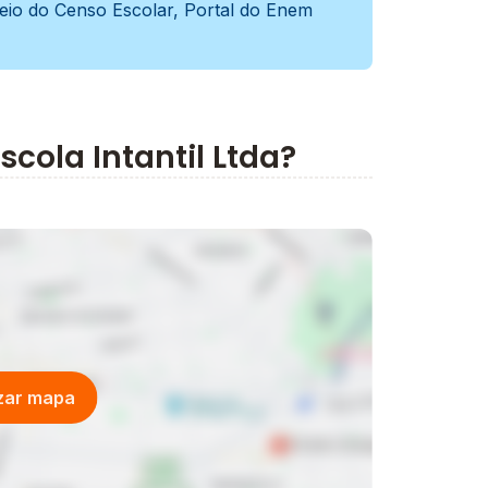
meio do Censo Escolar, Portal do Enem
cola Intantil Ltda?
izar mapa