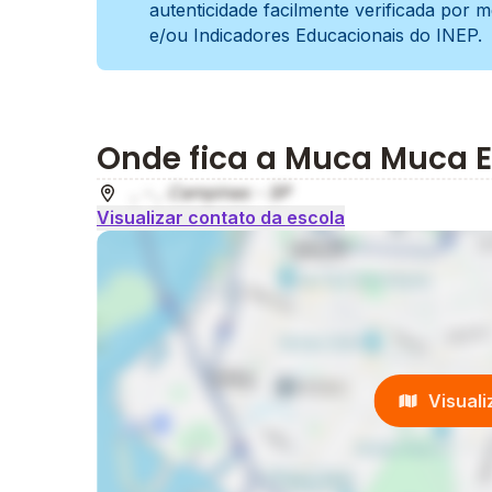
autenticidade facilmente verificada por 
e/ou Indicadores Educacionais do INEP.
Onde fica a Muca Muca Es
, - , Campinas - SP
Visualizar contato da escola
Visual