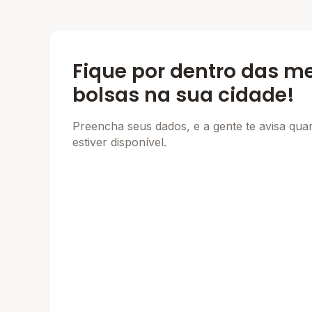
Fique por dentro das m
bolsas na sua cidade!
Preencha seus dados, e a gente te avisa qu
estiver disponível.