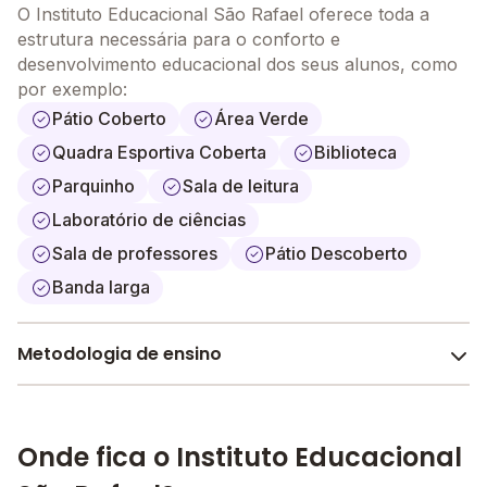
O Instituto Educacional São Rafael oferece toda a
estrutura necessária para o conforto e
desenvolvimento educacional dos seus alunos, como
por exemplo:
Pátio Coberto
Área Verde
Quadra Esportiva Coberta
Biblioteca
Parquinho
Sala de leitura
Laboratório de ciências
Sala de professores
Pátio Descoberto
Banda larga
Metodologia de ensino
Sociointeracionista (Lev Vygotsky)
A metodologia é um conjunto de métodos e práticas
Onde fica o Instituto Educacional
adotados pela escola no processo de ensino e