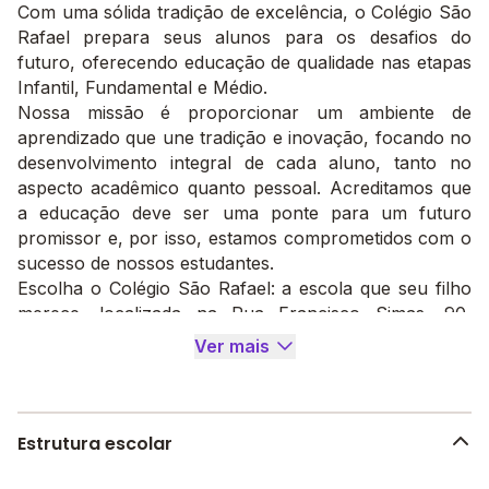
Com uma sólida tradição de excelência, o Colégio São
Rafael prepara seus alunos para os desafios do
futuro, oferecendo educação de qualidade nas etapas
Infantil, Fundamental e Médio.
Nossa missão é proporcionar um ambiente de
aprendizado que une tradição e inovação, focando no
desenvolvimento integral de cada aluno, tanto no
aspecto acadêmico quanto pessoal. Acreditamos que
a educação deve ser uma ponte para um futuro
promissor e, por isso, estamos comprometidos com o
sucesso de nossos estudantes.
Escolha o Colégio São Rafael: a escola que seu filho
merece, localizada na Rua Francisco Simas, 90,
Senhor do Bonfim, 48970-000. Junte-se a nós e
Ver mais
construa um caminho de aprendizado que transforma
vidas!
Estrutura escolar