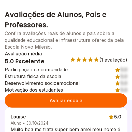
Avaliações de Alunos, Pais e
Professores.
Confira avaliações reais de alunos e pais sobre a
qualidade educacional e infraestrutura oferecida pela
Escola Novo Milenio.
Avaliação média
(1 avaliação)
5.0 Excelente
Participação da comunidade
5.0
Estrutura física da escola
5.0
Desenvolvimento socioemocional
5.0
Motivação dos estudantes
5.0
Avaliar escola
Louise
5.0
Aluno • 30/10/2024
Muito boa me trata super bem amei meu nome é