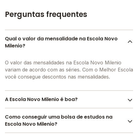
Perguntas frequentes
Qual o valor da mensalidade na Escola Novo
Milenio?
O valor das mensalidades na Escola Novo Milenio
variam de acordo com as séries. Com o Melhor Escola
você consegue descontos nas mensalidades.
A Escola Novo Milenio é boa?
A Escola Novo Milenio é bem avaliada por pais,
Como conseguir uma bolsa de estudos na
alunos e funcionários da escola, com uma
avaliação
Escola Novo Milenio?
média de 5.0
, que reflete o preparo e qualidade de
ensino da instituição.