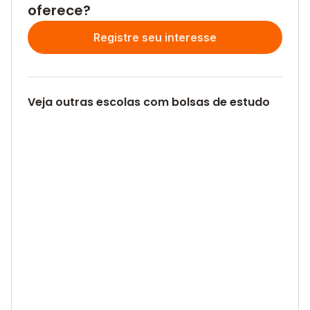
oferece?
Registre seu interesse
Veja outras escolas com bolsas de estudo