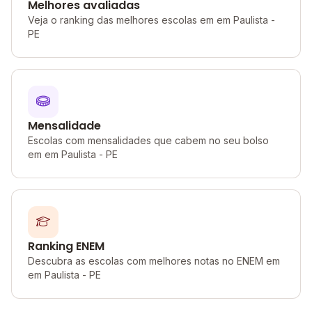
Melhores avaliadas
Veja o ranking das melhores escolas em em Paulista -
PE
Mensalidade
Escolas com mensalidades que cabem no seu bolso
em em Paulista - PE
Ranking ENEM
Descubra as escolas com melhores notas no ENEM em
em Paulista - PE