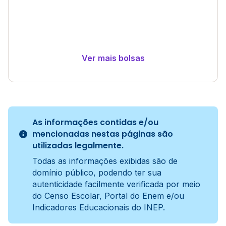
Ver mais bolsas
As informações contidas e/ou
mencionadas nestas páginas são
utilizadas legalmente.
Todas as informações exibidas são de
domínio público, podendo ter sua
autenticidade facilmente verificada por meio
do Censo Escolar, Portal do Enem e/ou
Indicadores Educacionais do INEP.