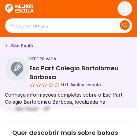
Melhor Escola
São Paulo
REDE PRIVADA
Esc Part Colegio Bartolomeu
Barbosa
0.0
Avaliar escola
Conheça informações completas sobre o Esc Part
Colegio Bartolomeu Barbosa, localizada na
, - , São Paulo - SP
Quer descobrir mais sobre bolsas