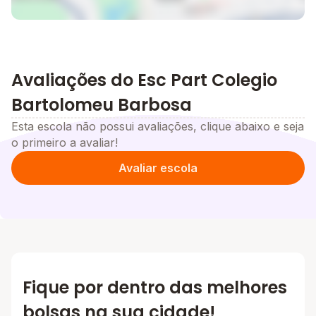
Avaliações do Esc Part Colegio
Bartolomeu Barbosa
Esta escola não possui avaliações, clique abaixo e seja
o primeiro a avaliar!
Avaliar escola
Fique por dentro das melhores
bolsas na sua cidade!