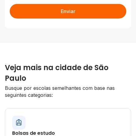
Enviar
Veja mais na cidade de São
Paulo
Busque por escolas semelhantes com base nas
seguintes categorias:
Bolsas de estudo