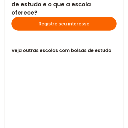
de estudo e o que a escola
oferece?
Registre seu interesse
Veja outras escolas com bolsas de estudo