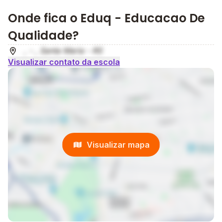
Onde fica o Eduq - Educacao De
Qualidade?
, - , Santa Maria - RS
Visualizar contato da escola
Visualizar mapa