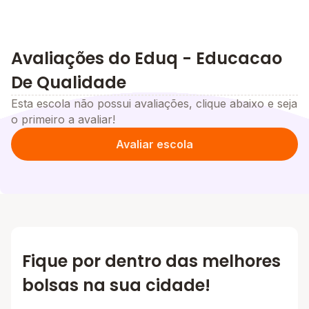
Avaliações do Eduq - Educacao
De Qualidade
Esta escola não possui avaliações, clique abaixo e seja
o primeiro a avaliar!
Avaliar escola
Fique por dentro das melhores
bolsas na sua cidade!