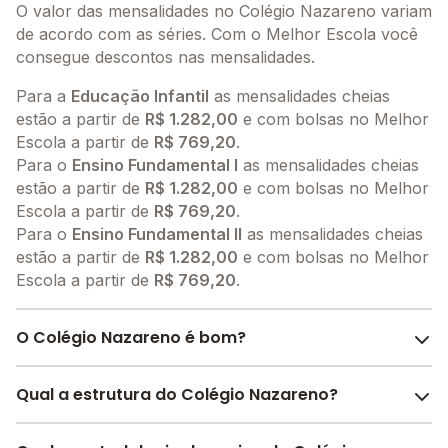
O valor das mensalidades no Colégio Nazareno variam
de acordo com as séries. Com o Melhor Escola você
consegue descontos nas mensalidades.
Para a
Educação Infantil
as mensalidades cheias
estão a partir de
R$ 1.282,00
e com bolsas no Melhor
Escola a partir de
R$ 769,20
.
Para o
Ensino Fundamental I
as mensalidades cheias
estão a partir de
R$ 1.282,00
e com bolsas no Melhor
Escola a partir de
R$ 769,20
.
Para o
Ensino Fundamental II
as mensalidades cheias
estão a partir de
R$ 1.282,00
e com bolsas no Melhor
Escola a partir de
R$ 769,20
.
O Colégio Nazareno é bom?
O Colégio Nazareno é bem avaliado por pais, alunos e
Qual a estrutura do Colégio Nazareno?
funcionários da escola, com uma
avaliação média de
4.3
, que reflete o preparo e qualidade de ensino da