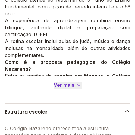
Fundamental, com opção de período integral até o 5º
ano;
A experiência de aprendizagem combina ensino
bilíngue, ambiente digital e preparação com
certificação TOEFL;
A rotina escolar inclui aulas de judô, música e dança
inclusas na mensalidade, além de outras atividades
complementares.
Como é a proposta pedagógica do Colégio
Nazareno?
Entre as opções de
escolas em Manaus
, o
Colégio
Nazareno
se destaca por unir formação acadêmica,
Ver mais
desenvolvimento de valores e experiências práticas de
aprendizagem desde os primeiros anos escolares.
Como é a proposta pedagógica do Colégio
Nazareno - Parque das Laranjeiras?
Estrutura escolar
Entre as opções de escolas em Manaus, o
Colégio
Nazareno
se destaca por unir formação acadêmica,
O Colégio Nazareno oferece toda a estrutura
desenvolvimento de valores e experiências práticas de