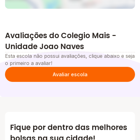
Avaliações do Colegio Mais -
Unidade Joao Naves
Esta escola não possui avaliações, clique abaixo e seja
o primeiro a avaliar!
Avaliar escola
Fique por dentro das melhores
bolsas na sua cidade!