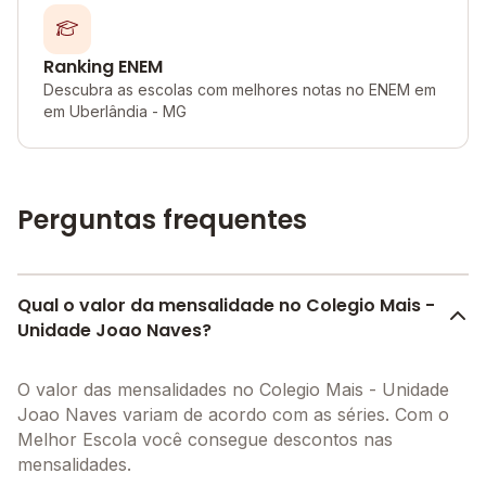
Ranking ENEM
Descubra as escolas com melhores notas no ENEM em
em Uberlândia - MG
Perguntas frequentes
Qual o valor da mensalidade no Colegio Mais -
Unidade Joao Naves?
O valor das mensalidades no Colegio Mais - Unidade
Joao Naves variam de acordo com as séries. Com o
Melhor Escola você consegue descontos nas
mensalidades.