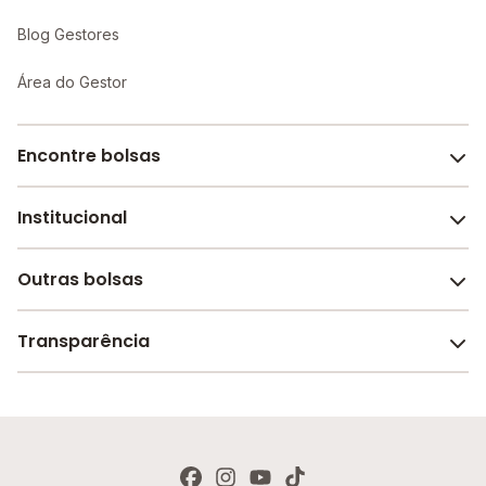
Blog Gestores
Área do Gestor
Encontre bolsas
Institucional
Melhores escolas de São Paulo
Escolas por cidade e bairro
Outras bolsas
Sobre o Melhor Escola
Bolsas de estudo em escolas
Revista Melhor Escola
Transparência
Faculdades e universidades
Trabalhe conosco
Escolas de inglês
Termos de uso
Aviso de Privacidade