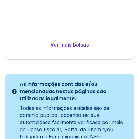
Ver mais bolsas
As informações contidas e/ou
mencionadas nestas páginas são
utilizadas legalmente.
Todas as informações exibidas são de
domínio público, podendo ter sua
autenticidade facilmente verificada por meio
do Censo Escolar, Portal do Enem e/ou
Indicadores Educacionais do INEP.