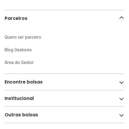
Parceiros
Quero ser parceiro
Blog Gestores
Área do Gestor
Encontre bolsas
Institucional
Melhores escolas de São Paulo
Escolas por cidade e bairro
Outras bolsas
Sobre o Melhor Escola
Bolsas de estudo em escolas