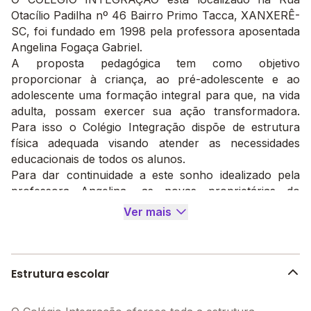
Otacílio Padilha nº 46 Bairro Primo Tacca, XANXERÊ-
SC, foi fundado em 1998 pela professora aposentada
Angelina Fogaça Gabriel.
A proposta pedagógica tem como objetivo
proporcionar à criança, ao pré-adolescente e ao
adolescente uma formação integral para que, na vida
adulta, possam exercer sua ação transformadora.
Para isso o Colégio Integração dispõe de estrutura
física adequada visando atender as necessidades
educacionais de todos os alunos.
Para dar continuidade a este sonho idealizado pela
professora Angelina, as novas proprietárias do
Colégio Integração professoras Maria Salete e
Ver mais
Cristiane, que vinham trabalhando na escola desde
2006 resolveram assumir este desafio a partir de
junho de 2011.
Dentro de sua grade curricular oferece aulas de
Estrutura escolar
leitura, experiências, dança, artes, inglês, natação,
informática com lousa interativa e passeios culturais.