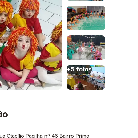
Imagem 1
Imagem 2
Imagem 3
+5 fotos
Imagem 4
ão
 Otacílio Padilha nº 46 Bairro Primo