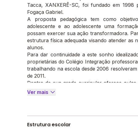
Tacca, XANXERÊ-SC, foi fundado em 1998 p
Fogaça Gabriel.
A proposta pedagógica tem como objetivo
adolescente e ao adolescente uma formação 
possam exercer sua ação transformadora. Para
estrutura física adequada visando atender as 
alunos.
Para dar continuidade a este sonho idealizad
proprietárias do Colégio Integração professora
trabalhando na escola desde 2006 resolveram a
de 2011.
Dentro de sua grade curricular oferece aulas d
inglês, natação, informática com lousa intera
Ver mais
oferece Berçário a partir de seis meses de idade,
V (de 1 a 5 anos de idade), de Ensino Funda
idade) e de Fundamental II 6º a 9º ano (10 a 14
Além disso, desenvolve trabalhos na área soc
Estrutura escolar
com a comunidade local.
A administração e coordenação pedagógica do 