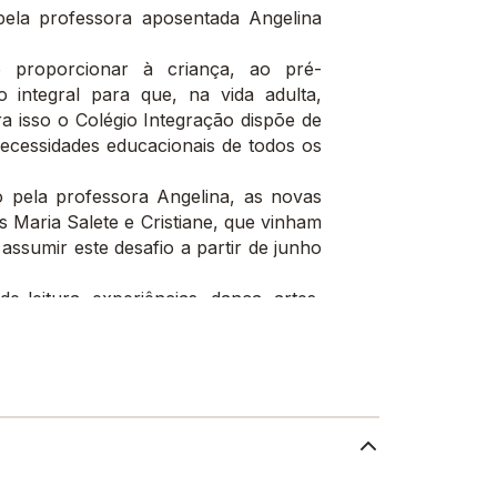
ela professora aposentada Angelina
 proporcionar à criança, ao pré-
integral para que, na vida adulta,
 isso o Colégio Integração dispõe de
necessidades educacionais de todos os
o pela professora Angelina, as novas
s Maria Salete e Cristiane, que vinham
ssumir este desafio a partir de junho
e leitura, experiências, dança, artes,
tiva e passeios culturais. Atualmente
 Educação Infantil: Infantil I a Infantil
mental I 1º a 5º ano (6 a 10 anos de
 anos de idade)
ial através de projetos desenvolvidos
Colégio Integração atualmente é feita