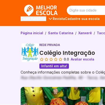
Melhor Escola
Revista
Cadastre sua escola
Como funciona
Página inicial
/
Santa Catarina
/
Xanxerê
/
Tac
REDE PRIVADA
Colégio Integração
0.0
Avaliar escola
Infantil em alta!
Conheça informações completas sobre o Colégi
Rua Otacilio Goncalves Padilha, 46 - Tacca, Xa
Galeria de imagem