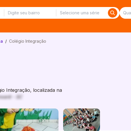
ca
/
Colégio Integração
o Integração, localizada na
nxerê - SC