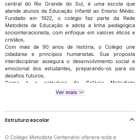
central do Rio Grande do Sul, é uma escola que
atende alunos da Educação Infantil ao Ensino Médio.
Fundado em 1922, o colégio faz parte da Rede
Metodista de Educação e adota a linha pedagógica
sociointeracionista, com enfoque em valores éticos e
cristãos.
Com mais de 90 anos de história, o Colégio une
cidadania e princípios humanistas. Sua proposta
interdisciplinar assegura o desenvolvimento social e
emocional dos estudantes, preparando-os para os
desafios futuros.
Como é a estrutura do Colégio Metodista
Centenário?
Ver mais
O Colégio Metodista Centenário possui uma
infraestrutura que favorece o aprendizado dinâmico.
As instalações incluem:
Salas de aula modernas que incentivam uma
Estrutura escolar
experiência pedagógica interativa.
Laboratórios de ciências e informática, projetados
O Colégio Metodista Centenário oferece toda a