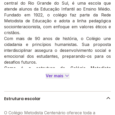
central do Rio Grande do Sul, é uma escola que
atende alunos da Educação Infantil ao Ensino Médio.
Fundado em 1922, o colégio faz parte da Rede
Metodista de Educação e adota a linha pedagógica
sociointeracionista, com enfoque em valores éticos e
cristãos.
Com mais de 90 anos de história, o Colégio une
cidadania e princípios humanistas. Sua proposta
interdisciplinar assegura o desenvolvimento social e
emocional dos estudantes, preparando-os para os
desafios futuros.
Como é a estrutura do Colégio Metodista
Centenário?
Ver mais
O Colégio Metodista Centenário possui uma
infraestrutura que favorece o aprendizado dinâmico.
As instalações incluem:
Salas de aula modernas que incentivam uma
Estrutura escolar
experiência pedagógica interativa.
Laboratórios de ciências e informática, projetados
O Colégio Metodista Centenário oferece toda a