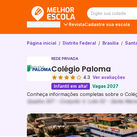
Melhor Escola
Revista
Cadastre sua escola
Como funciona
Página inicial
/
Distrito Federal
/
Brasília
/
Santa
REDE PRIVADA
Colégio Paloma
4.3
Ver avaliações
Infantil em alta!
Vagas 2027
Conheça informações completas sobre o Colégi
Quadra 307 - Conjunto V, Lote 02 - Santa Maria 
Galeria de imagem