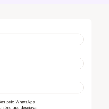
ções pelo WhatsApp
u série que desejava