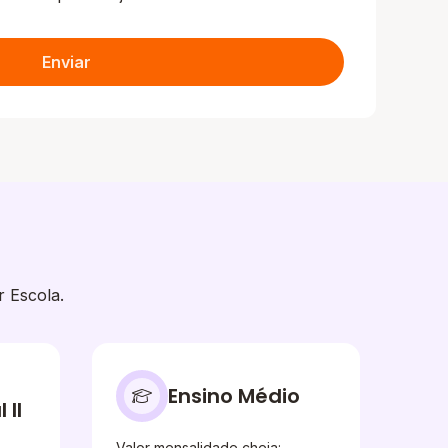
Enviar
r Escola.
Ensino Médio
II
Valor mensalidade cheia: