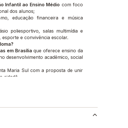
 Infantil ao Ensino Médio
com foco
onal dos alunos;
smo, educação financeira e música
sio poliesportivo, salas multimídia e
 esporte e convivência escolar.
aloma?
as em Brasília
que oferece ensino da
o desenvolvimento acadêmico, social
nta Maria Sul com a proposta de unir
o cidadã.
Paloma?
atia, responsabilidade, respeito e
ntegral dos estudantes.
nos para a continuidade dos estudos,
cia em sociedade.
mento crítico, pesquisa e aprendizagem
alidades de cada estudante.