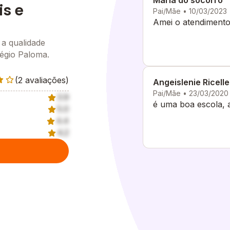
Maria do socorro
is e
Pai/Mãe • 10/03/2023
Amei o atendimento 
 a qualidade
légio Paloma.
(2 avaliações)
Angeislenie Ricelle
Pai/Mãe • 23/03/2020
3.9
é uma boa escola, 
5.0
4.4
4.2