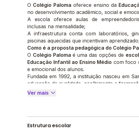
O
Colégio Paloma
oferece ensino da
Educação
no desenvolvimento acadêmico, social e emoci
A escola oferece aulas de empreendedori
inclusas na mensalidade;
A infraestrutura conta com laboratórios, giná
piscinas aquecidas que incentivam aprendizado,
Como é a proposta pedagógica do Colégio P
O
Colégio Paloma
é uma das opções de
escol
Educação Infantil ao Ensino Médio
com foco n
e emocional dos alunos.
Fundada em 1992, a instituição nasceu em Sa
educação de qualidade, acolhimento e formaçã
Quais são os valores e objetivos do Colégio 
Ver mais
A escola trabalha valores como ética, emp
solidariedade, incentivando o desenvolvimento i
A proposta pedagógica busca preparar os alu
para o mercado de trabalho e para a convivên
Estrutura escolar
Além disso, o colégio incentiva leitura, pensa
colaborativa, respeitando o ritmo e as individu