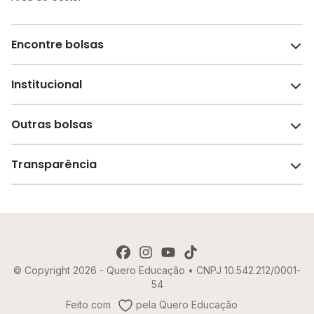
Encontre bolsas
Institucional
Melhores escolas de São Paulo
Escolas por cidade e bairro
Outras bolsas
Sobre o Melhor Escola
Bolsas de estudo em escolas
Revista Melhor Escola
Transparência
Faculdades e universidades
Trabalhe conosco
Escolas de inglês
Termos de uso
Aviso de Privacidade
© Copyright 2026 - Quero Educação • CNPJ 10.542.212/0001-
Política de Cookies
54
Imprensa
Feito com
pela Quero Educação