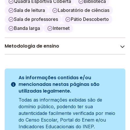
Quadra Esportiva Coberta
Biblioteca
Sala de leitura
Laboratório de ciências
Sala de professores
Pátio Descoberto
Banda larga
Internet
Metodologia de ensino
Tradicional
A metodologia é um conjunto de métodos e práticas
adotados pela escola no processo de ensino e
As informações contidas e/ou
aprendizagem do aluno.
mencionadas nestas páginas são
utilizadas legalmente.
Todas as informações exibidas são de
domínio público, podendo ter sua
autenticidade facilmente verificada por meio
do Censo Escolar, Portal do Enem e/ou
Indicadores Educacionais do INEP.