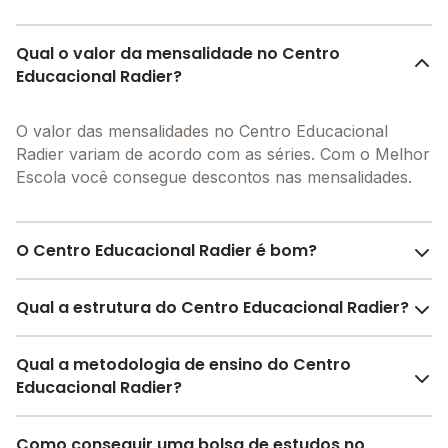
Qual o valor da mensalidade no Centro
Educacional Radier?
O valor das mensalidades no Centro Educacional
Radier variam de acordo com as séries. Com o Melhor
Escola você consegue descontos nas mensalidades.
O Centro Educacional Radier é bom?
O Centro Educacional Radier é bem avaliado por pais,
Qual a estrutura do Centro Educacional Radier?
alunos e funcionários da escola, com uma
avaliação
média de 5.0
, que reflete o preparo e qualidade de
O Centro Educacional Radier oferece toda a estrutura
Qual a metodologia de ensino do Centro
ensino da instituição.
necessária para o conforto e desenvolvimento
Educacional Radier?
A escola recebeu avaliação de
5.0
em
participação
educacional dos seus alunos, contendo: Laboratório
da comunidade
,
5.0
em
estrutura física
,
4.8
em
de informática, Pátio Coberto, Quadra Esportiva
A metodologia é um conjunto de métodos e práticas
desenvolvimento socioemocional
Como conseguir uma bolsa de estudos no
e
5.0
em