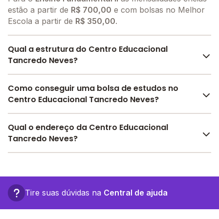
estão a partir de
R$ 700,00
e com bolsas no Melhor
Escola a partir de
R$ 350,00
.
Qual a estrutura do Centro Educacional
Tancredo Neves?
O Centro Educacional Tancredo Neves oferece toda a
Como conseguir uma bolsa de estudos no
estrutura necessária para o conforto e
Centro Educacional Tancredo Neves?
desenvolvimento educacional dos seus alunos,
contendo: Laboratório de informática, Pátio Coberto,
O Melhor Escola oferece descontos para o Centro
Qual o endereço da Centro Educacional
Quadra Esportiva Coberta, Biblioteca, Sala de
Educacional Tancredo Neves a partir de
R$ 325,00
.
Tancredo Neves?
professores, Banda larga, Internet, entre outras
Faça sua busca no site e encontre o melhor desconto
estruturas.
para você.
O Centro Educacional Tancredo Neves fica em: Rua
Nova Erechim, 03 - Manaus - AM.
Tire suas dúvidas na
Central de ajuda