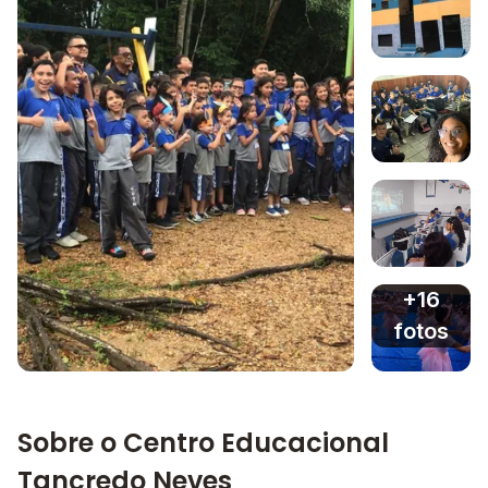
Imagem 1
Imagem 2
Imagem 3
+16
fotos
Imagem principal da galeria
Imagem 4
Sobre o Centro Educacional
Tancredo Neves