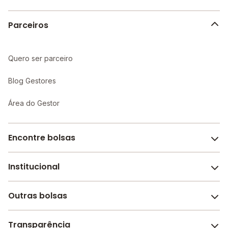
Parceiros
Quero ser parceiro
Blog Gestores
Área do Gestor
Encontre bolsas
Institucional
Melhores escolas de São Paulo
Escolas por cidade e bairro
Outras bolsas
Sobre o Melhor Escola
Bolsas de estudo em escolas
Revista Melhor Escola
Transparência