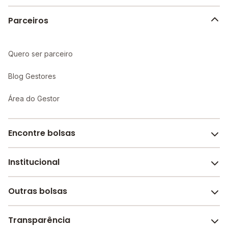
alunos.
Parceiros
Quero ser parceiro
Blog Gestores
Área do Gestor
Encontre bolsas
Institucional
Melhores escolas de São Paulo
Escolas por cidade e bairro
Outras bolsas
Sobre o Melhor Escola
Bolsas de estudo em escolas
Revista Melhor Escola
Transparência
Faculdades e universidades