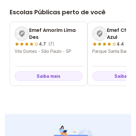
Escolas Públicas perto de você
Emef Amorim Lima
Emef Chac
Des
Azul
4.7
(7)
4.4
(7)
Vila Gomes - São Paulo - SP
Parque Santa Barbara
Paulo - SP
Saiba mais
Saiba mai