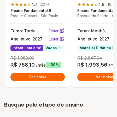
Renovação Ii
4.7
(207)
4.9
(16)
Ensino Fundamental II
Ensino Fundamental I
Parque Guarani - São Paulo -
Bosque da Saude - Sã
SP
- SP
Turno:
Tarde
Turno:
Manhã
Editar
Ano letivo:
2027
Ano letivo:
2027
Editar
Infantil em alta!
Vagas 2027
Material Didático In
R$ 1.083,00
R$ 2.847,94
R$ 758,10
R$ 1.993,56
/mês
/mê
- 30%
Ver bolsa
Ver bolsa
Busque pela etapa de ensino