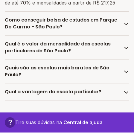
de até 70% e mensalidades a partir de R$ 217,25
Como conseguir bolsa de estudos em Parque
Do Carmo - São Paulo?
O programa de bolsa do Melhor Escola disponibiliza
Qual é o valor da mensalidade das escolas
vagas com até 80% de desconto nas mensalidades.
particulares de São Paulo?
Para garantir a bolsa de estudo, os responsáveis
devem escolher a escola mais adequada e pagar a
A média da mensalidade em São Paulo é de
Quais são as escolas mais baratas de São
pré-matrícula no site.
R$ 2.895,03 reais, sendo a mensalidade mais barata
Paulo?
R$ 217,25 e a mensalidade mais cara R$ 5.572,80.
As escolas com mensalidades mais baratas de São
Qual a vantagem da escola particular?
Paulo oferecem vagas a partir de R$ 217,25,
confira a
lista aqui.
A vantagem de estudar em uma escola particular está
associada a turmas menores, infraestrutura mais
completa e recursos educacionais mais avançados,
Tire suas dúvidas na
Central de ajuda
proporcionando um ambiente propício ao