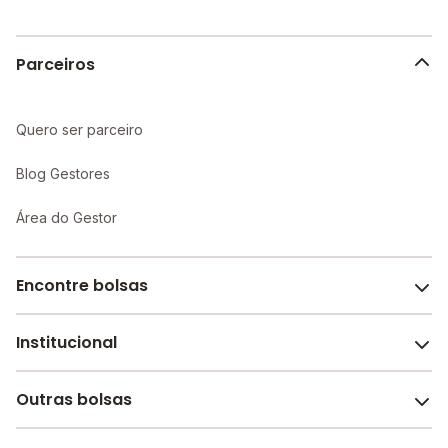
aprendizado individualizado e maior atenção aos
alunos.
Parceiros
Quero ser parceiro
Blog Gestores
Área do Gestor
Encontre bolsas
Institucional
Melhores escolas de São Paulo
Escolas por cidade e bairro
Outras bolsas
Sobre o Melhor Escola
Bolsas de estudo em escolas