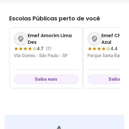
Escolas Públicas perto de você
Emef Amorim Lima
Emef Chac
Des
Azul
4.7
(7)
4.4
(7)
Vila Gomes - São Paulo - SP
Parque Santa Barbara
Paulo - SP
Saiba mais
Saiba mai