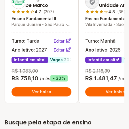
De Marco
Unidade Aná
Franco
4.7
(207)
4.8
(36)
Ensino Fundamental II
Ensino Fundamental I
Parque Guarani - São Paulo -
Vila Invernada - São P
SP
Turno:
Tarde
Turno:
Manhã
Editar
Ano letivo:
2027
Ano letivo:
2026
Editar
Infantil em alta!
Vagas 2027
Infantil em alta!
Va
R$ 1.083,00
R$ 2.116,39
R$ 758,10
R$ 1.481,47
/mês
/mês
- 30%
Ver bolsa
Ver bolsa
Busque pela etapa de ensino