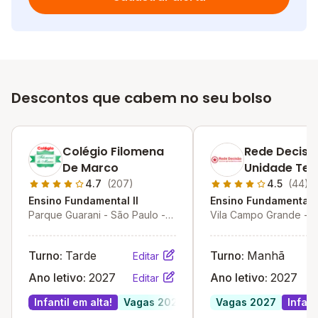
Descontos que cabem no seu bolso
Colégio Filomena
Rede Decisã
De Marco
Unidade Ter
4.7
(207)
4.5
(44)
Ensino Fundamental II
Ensino Fundamental I
Parque Guarani - São Paulo -
Vila Campo Grande - 
SP
Paulo - SP
Turno:
Tarde
Turno:
Manhã
Editar
Ano letivo:
2027
Ano letivo:
2027
Editar
Infantil em alta!
Vagas 2027
Vagas 2027
Infant