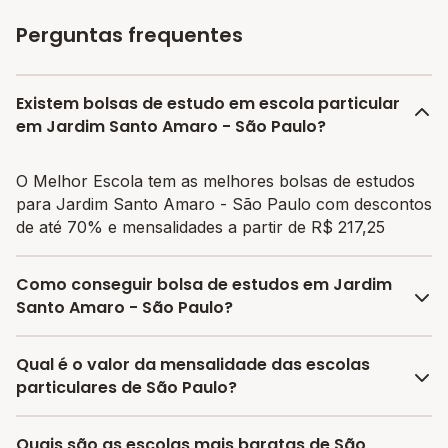
Perguntas frequentes
Existem bolsas de estudo em escola particular
em Jardim Santo Amaro - São Paulo?
O Melhor Escola tem as melhores bolsas de estudos
para Jardim Santo Amaro - São Paulo com descontos
de até 70% e mensalidades a partir de R$ 217,25
Como conseguir bolsa de estudos em Jardim
Santo Amaro - São Paulo?
O programa de bolsa do Melhor Escola disponibiliza
Qual é o valor da mensalidade das escolas
vagas com até 80% de desconto nas mensalidades.
particulares de São Paulo?
Para garantir a bolsa de estudo, os responsáveis
devem escolher a escola mais adequada e pagar a
A média da mensalidade em São Paulo é de
Quais são as escolas mais baratas de São