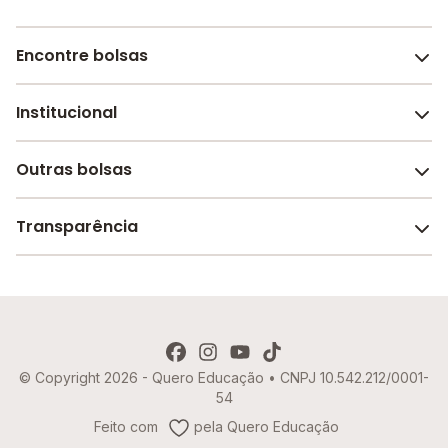
Encontre bolsas
Institucional
Melhores escolas de São Paulo
Escolas por cidade e bairro
Outras bolsas
Sobre o Melhor Escola
Bolsas de estudo em escolas
Revista Melhor Escola
Transparência
Faculdades e universidades
Trabalhe conosco
Escolas de inglês
Termos de uso
Aviso de Privacidade
© Copyright 2026 - Quero Educação • CNPJ 10.542.212/0001-
Política de Cookies
54
Imprensa
Feito com
pela Quero Educação