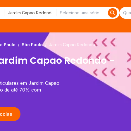
o Paulo
/
São Paulo
/
Jardim Capao Redondo
Jardim Capao Redondo -
rticulares em Jardim Capao
do de até 70% com
colas