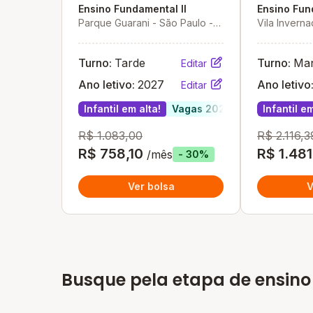
Ensino Fundamental II
Ensino Fun
Parque Guarani - São Paulo -
Vila Invern
SP
Turno:
Tarde
Turno:
Ma
Editar
Ano letivo:
2027
Ano letivo
Editar
Infantil em alta!
Vagas 2027
Infantil em
R$ 1.083,00
R$ 2.116,3
R$ 758,10
R$ 1.481
/mês
- 30%
Ver bolsa
V
Busque pela etapa de ensino