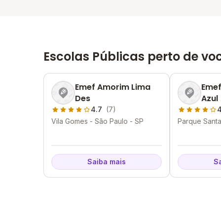
Escolas Públicas perto de vo
Emef Amorim Lima
Emef
Des
Azul
4.7
(7)
4
Vila Gomes - São Paulo - SP
Parque Santa
Paulo - SP
Saiba mais
S