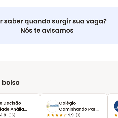
r saber quando surgir sua vaga?
Nós te avisamos
 bolso
e Decisão –
Colégio
dade Anália
Caminhando Para
nco
O Futuro: Unidade
4.8
(36)
4.9
(3)