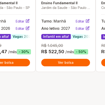
Objetivo
damental II
Ensino Fundamental II
En
ada - São Paulo - SP
Jardim da Saude - São Paulo -
Ci
SP
Pa
nhã
Turno:
Manhã
T
Editar
Editar
:
2026
Ano letivo:
2027
An
Editar
Editar
 alta!
Vagas 2027
Vagas 2027
Infantil em alta!
Vagas 2027
I
9
R$ 1.045,00
R
,47
R$ 522,50
R
/mês
/mês
- 30%
- 50%
er bolsa
Ver bolsa