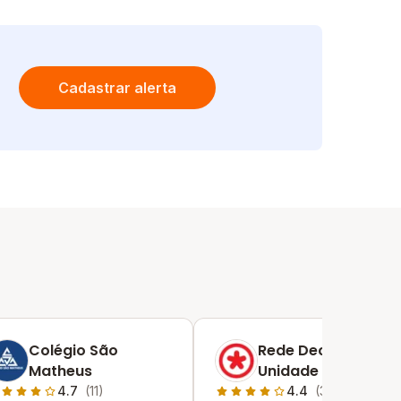
Cadastrar alerta
Colégio São
Rede Decisão -
Matheus
Unidade São Paulo
- Mooca
4.7
(11)
4.4
(34)