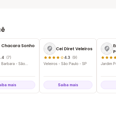
cê
 Chacara Sonho
E
Cei Diret Veleiros
P
.4
(7)
4.3
(9)
 Barbara - São
Veleiros - São Paulo - SP
Jardim P
aiba mais
Saiba mais