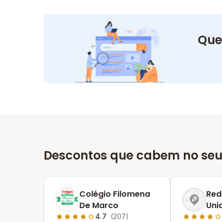
Que
Descontos que cabem no seu
Colégio Filomena
Red
De Marco
Uni
Fra
4.7
(207)