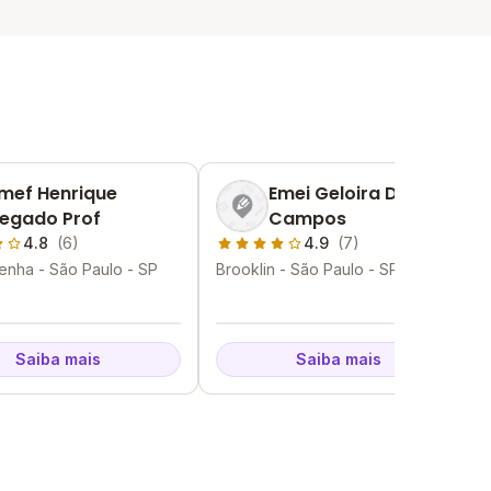
mef Henrique
Emei Geloira De
egado Prof
Campos
4.8
(6)
4.9
(7)
enha - São Paulo - SP
Brooklin - São Paulo - SP
Saiba mais
Saiba mais