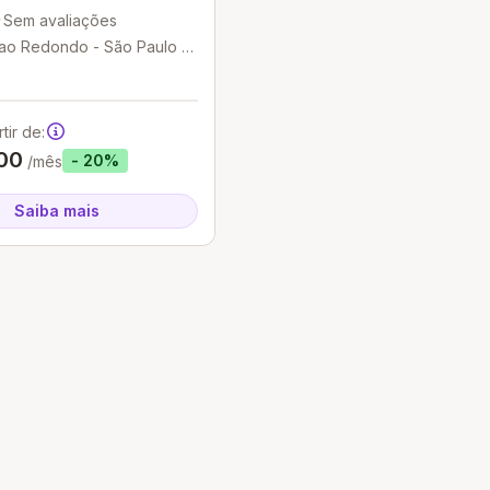
Sem avaliações
ao Redondo - São Paulo -
tir de:
00
- 20%
/mês
Saiba mais