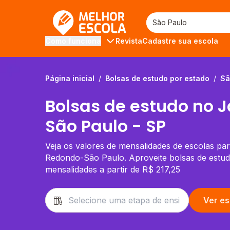
Melhor Escola
Revista
Cadastre sua escola
Como funciona
Página inicial
/
Bolsas de estudo por estado
/
Sã
Bolsas de estudo no 
São Paulo - SP
Veja os valores de mensalidades de escolas pa
Redondo-São Paulo. Aproveite bolsas de estu
mensalidades a partir de R$ 217,25
Ver es