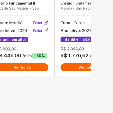
sino Fundamental II
Ensino Fundamental II
dade Sao Mateus - São
Mooca - São Paulo - SP
ulo - SP
urno:
Manhã
Turno:
Tarde
Editar
Editar
o letivo:
2026
Ano letivo:
2027
Editar
Editar
Infantil em alta!
Vagas 20
nfantil em alta!
$ 892,00
R$ 2.368,83
$ 446,00
R$ 1.776,62
/mês
/mês
- 50%
- 25%
Ver bolsa
Ver bolsa