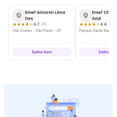
Emef Amorim Lima
Emef Chac
Des
Azul
4.7
(7)
4.4
(7)
Vila Gomes - São Paulo - SP
Parque Santa Barbara
Paulo - SP
Saiba mais
Saiba mai