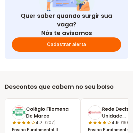
Quer saber quando surgir sua
vaga?
Nós te avisamos
Cadastrar alerta
Descontos que cabem no seu bolso
Colégio Filomena
Rede Decisã
De Marco
Unidade
Renovação Ii
4.7
(207)
4.9
(16)
Ensino Fundamental II
Ensino Fundamental I