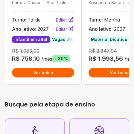
Parque Guarani - São Paulo -
Bosque da Saude - Sã
SP
- SP
Turno:
Tarde
Turno:
Manhã
Editar
Ano letivo:
2027
Ano letivo:
2027
Editar
Infantil em alta!
Vagas 2027
Material Didático In
R$ 1.083,00
R$ 2.847,94
R$ 758,10
R$ 1.993,56
/mês
/mê
- 30%
Ver bolsa
Ver bolsa
Busque pela etapa de ensino