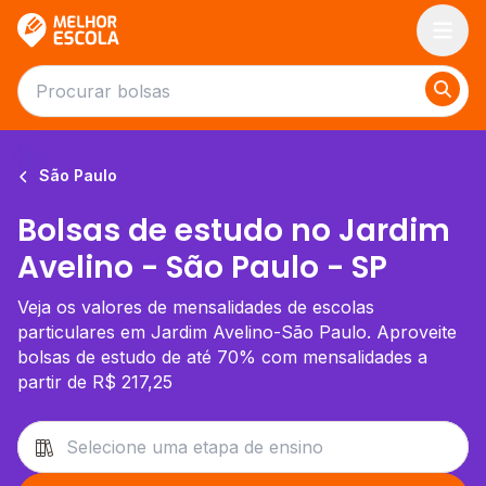
Melhor Escola
São Paulo
Bolsas de estudo no Jardim
Avelino - São Paulo - SP
Veja os valores de mensalidades de escolas
particulares em Jardim Avelino-São Paulo. Aproveite
bolsas de estudo de até 70% com mensalidades a
partir de R$ 217,25