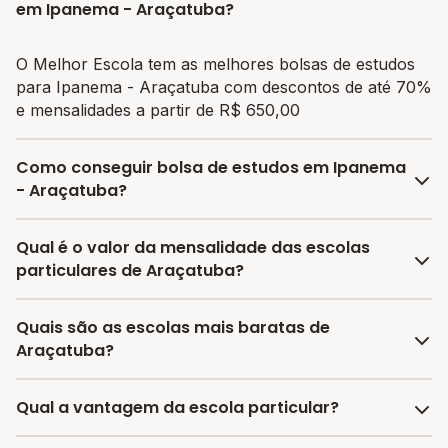
em Ipanema - Araçatuba?
O Melhor Escola tem as melhores bolsas de estudos
para Ipanema - Araçatuba com descontos de até 70%
e mensalidades a partir de R$ 650,00
Como conseguir bolsa de estudos em Ipanema
- Araçatuba?
O programa de bolsa do Melhor Escola disponibiliza
Qual é o valor da mensalidade das escolas
vagas com até 80% de desconto nas mensalidades.
particulares de Araçatuba?
Para garantir a bolsa de estudo, os responsáveis
devem escolher a escola mais adequada e pagar a
A média da mensalidade em Araçatuba é de R$ 721,30
Quais são as escolas mais baratas de
pré-matrícula no site.
reais, sendo a mensalidade mais barata R$ 650,00 e a
Araçatuba?
mensalidade mais cara R$ 792,60.
As escolas com mensalidades mais baratas de
Qual a vantagem da escola particular?
Araçatuba oferecem vagas a partir de R$ 650,00,