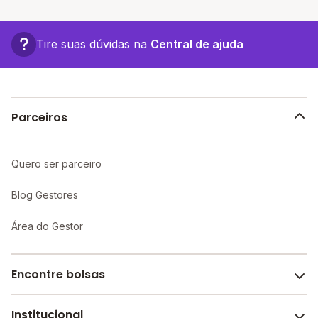
confira a lista aqui.
A vantagem de estudar em uma escola particular está
associada a turmas menores, infraestrutura mais
completa e recursos educacionais mais avançados,
Tire suas dúvidas na
Central de ajuda
proporcionando um ambiente propício ao
aprendizado individualizado e maior atenção aos
alunos.
Parceiros
Quero ser parceiro
Blog Gestores
Área do Gestor
Encontre bolsas
Institucional