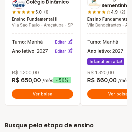
Colégio Dinâmico
Sementinha
5.0
(1)
4.9
(2)
Ensino Fundamental II
Ensino Fundamental I
Vila Sao Paulo - Araçatuba - SP
Vila Bandeirantes - Ar
SP
Turno:
Manhã
Turno:
Manhã
Editar
Ano letivo:
2027
Ano letivo:
2027
Editar
Infantil em alta!
R$ 1.300,00
R$ 1.320,00
R$ 650,00
R$ 660,00
/mês
/mês
- 50%
Ver bolsa
Ver bolsa
Busque pela etapa de ensino