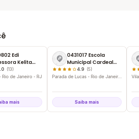
cê
802 Edi
0431017 Escola
essora Kelita
Municipal Cardeal
a De Paula
Camara
.0
(13)
4.9
(5)
 Rio de Janeiro - RJ
Parada de Lucas - Rio de Janeiro
Vil
- RJ
RJ
aiba mais
Saiba mais