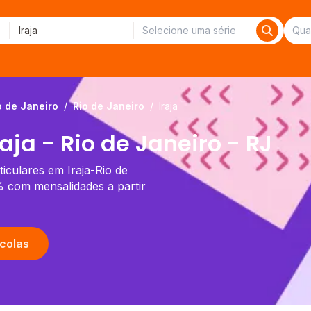
o de Janeiro
/
Rio de Janeiro
/
Iraja
aja - Rio de Janeiro - RJ
ticulares em Iraja-Rio de
% com mensalidades a partir
colas