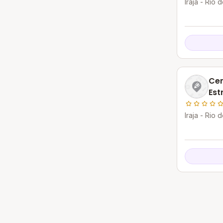
Iraja - Rio 
Cen
Est
Iraja - Rio 