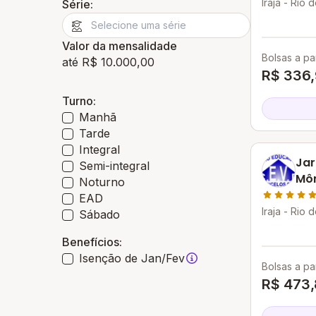
Iraja - Rio 
Série:
Valor da mensalidade
Bolsas a par
até R$ 10.000,00
R$ 336
Turno:
Manhã
Tarde
Integral
Jar
Semi-integral
Môn
Noturno
Edu
EAD
Vas
Iraja - Rio 
Sábado
Benefícios:
Isenção de Jan/Fev
Bolsas a par
R$ 473