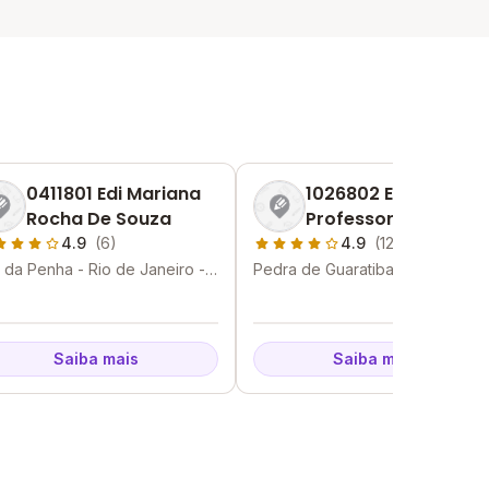
0411801 Edi Mariana
1026802 Edi
Rocha De Souza
Professor Marcos
Flaminio Portugal
4.9
(6)
4.9
(12)
Pinto
a da Penha - Rio de Janeiro -
Pedra de Guaratiba - Rio de
Janeiro - RJ
Saiba mais
Saiba mais