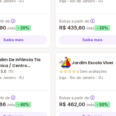
de Janeiro - RJ
Iraja - Rio de Janeiro - RJ
tir de:
Bolsas a partir de:
,90
R$ 435,60
- 20%
- 20%
/mês
/mês
Saiba mais
Saiba mais
dim De Infância Tia
Jardim Escola Viver
ica / Centro
cacional
5.0
(11)
Sem avaliações
concelos Dantas
de Janeiro - RJ
Iraja - Rio de Janeiro - RJ
tir de:
Bolsas a partir de:
,86
R$ 462,00
- 40%
- 50%
/mês
/mês