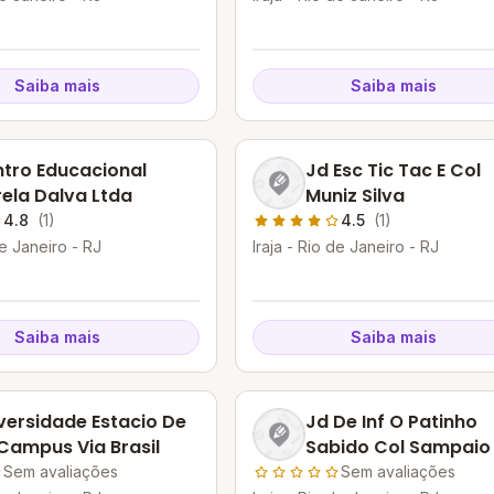
Saiba mais
Saiba mais
tro Educacional
Jd Esc Tic Tac E Col
rela Dalva Ltda
Muniz Silva
4.8
(1)
4.5
(1)
de Janeiro - RJ
Iraja - Rio de Janeiro - RJ
Saiba mais
Saiba mais
versidade Estacio De
Jd De Inf O Patinho
Campus Via Brasil
Sabido Col Sampaio
Sem avaliações
Sem avaliações