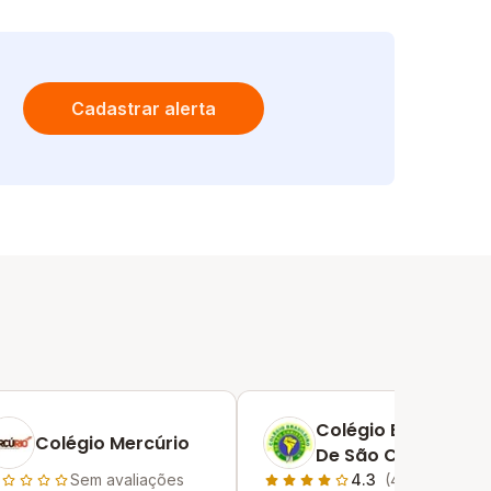
Cadastrar alerta
Colégio Brasileiro
Colégio Mercúrio
De São Christovão
Sem avaliações
4.3
(4)