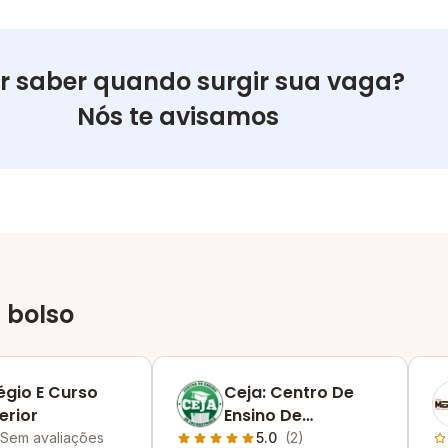
r saber quando surgir sua vaga?
Nós te avisamos
 bolso
égio E Curso
Ceja: Centro De
erior
Ensino De
Jacarepaguá
Sem avaliações
5.0
(2)