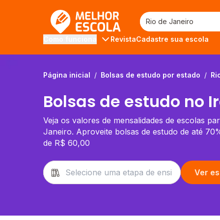
Melhor Escola
Revista
Cadastre sua escola
Como funciona
Página inicial
/
Bolsas de estudo por estado
/
Ri
Bolsas de estudo no Ir
Veja os valores de mensalidades de escolas par
Janeiro. Aproveite bolsas de estudo de até 70
de R$ 60,00
Ver es