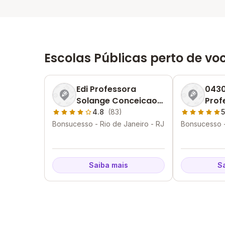
Escolas Públicas perto de vo
Edi Professora
0430
Solange Conceicao
Prof
Tricarico
Fari
4.8
(83)
5
Bonsucesso - Rio de Janeiro - RJ
Bonsucesso -
Saiba mais
S