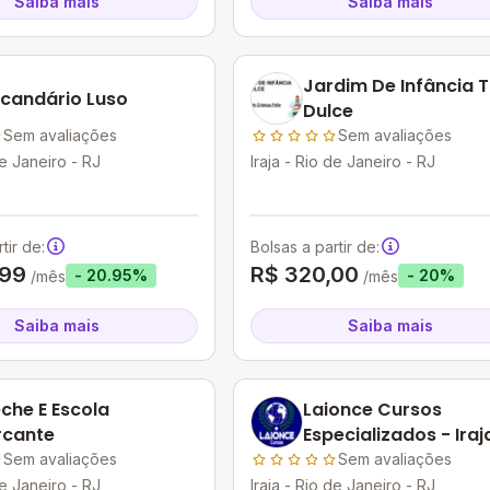
Saiba mais
Saiba mais
Jardim De Infância T
candário Luso
Dulce
Sem avaliações
Sem avaliações
de Janeiro - RJ
Iraja - Rio de Janeiro - RJ
tir de:
Bolsas a partir de:
,99
R$ 320,00
- 20.95%
- 20%
/mês
/mês
Saiba mais
Saiba mais
che E Escola
Laionce Cursos
rcante
Especializados - Iraj
Sem avaliações
Sem avaliações
de Janeiro - RJ
Iraja - Rio de Janeiro - RJ